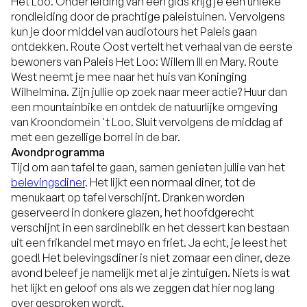
Het Loo. Onder leiding van een gids krijg je een unieke
rondleiding door de prachtige paleistuinen. Vervolgens
kun je door middel van audiotours het Paleis gaan
ontdekken. Route Oost vertelt het verhaal van de eerste
bewoners van Paleis Het Loo: Willem III en Mary. Route
West neemt je mee naar het huis van Koninging
Wilhelmina. Zijn jullie op zoek naar meer actie? Huur dan
een mountainbike en ontdek de natuurlijke omgeving
van Kroondomein 't Loo. Sluit vervolgens de middag af
met een gezellige borrel in de bar.
Avondprogramma
Tijd om aan tafel te gaan, samen genieten jullie van het
belevingsdiner
. Het lijkt een normaal diner, tot de
menukaart op tafel verschijnt. Dranken worden
geserveerd in donkere glazen, het hoofdgerecht
verschijnt in een sardineblik en het dessert kan bestaan
uit een frikandel met mayo en friet. Ja echt, je leest het
goed! Het belevingsdiner is niet zomaar een diner, deze
avond beleef je namelijk met al je zintuigen. Niets is wat
het lijkt en geloof ons als we zeggen dat hier nog lang
over gesproken wordt.