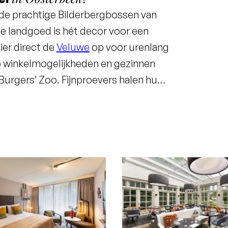
 de prachtige Bilderbergbossen van
che landgoed is hét decor voor een
ier direct de
Veluwe
op voor urenlang
op winkelmogelijkheden en gezinnen
urgers’ Zoo. Fijnproevers halen hun
 Frans-Amerikaanse Julia’s Kitchen en
ol activiteiten kom je tot rust komen in
nele vergaderruimtes is dit hotel dé
zondere pop-up locaties waardoor de
winter buiten plaats kan vinden.