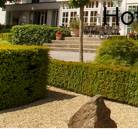
Ho
Charmant hote