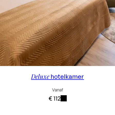
Deluxe
hotelkamer
Vanaf
€ 112
i