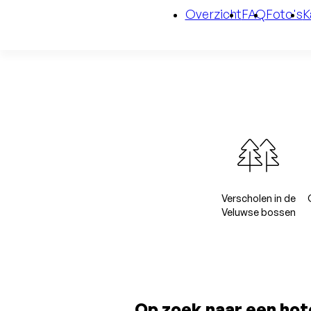
Overzicht
FAQ
Foto's
K
Verscholen in de
Veluwse bossen
Op zoek naar een hot