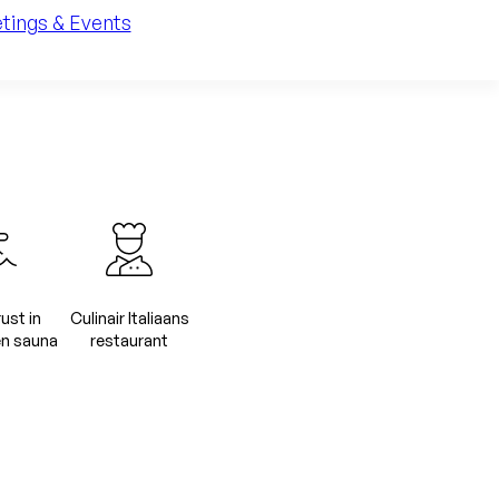
tings & Events
ust in
Culinair Italiaans
n sauna
restaurant