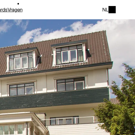
rds
Vragen
NL