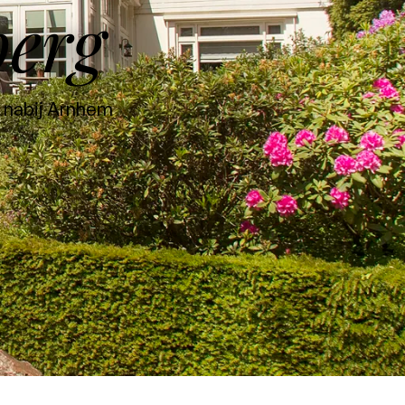
berg
n nabij Arnhem