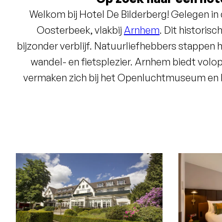
Welkom bij Hotel De Bilderberg! Gelegen in
Oosterbeek, vlakbij
Arnhem
. Dit historis
bijzonder verblijf. Natuurliefhebbers stappen h
wandel- en fietsplezier. Arnhem biedt vol
vermaken zich bij het Openluchtmuseum en B
hart op in één van onze twee
restaurants
: het
het Italiaanse Trattoria Artusi. En na een dag v
het zwembad of de sauna. Met 25 multifunctio
congreslocatie
van de Veluwe. Inclusief bij
heisessie of teambuilding in de zomer én 