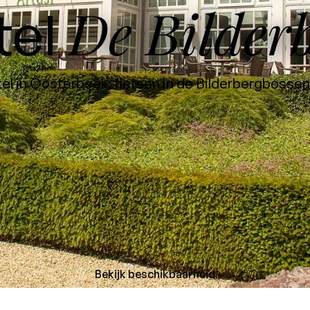
De Bilder
tel
l in Oosterbeek, fietsen in de Bilderbergbosse
Bekijk beschikbaarheid