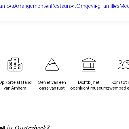
amers
Arrangementen
Restaurant
Omgeving
Families
Mee
Op korte afstand
Geniet van een
Dichtbij het
Kom tot r
van Arnhem
oase van rust
openlucht museum
zwembad e
in Oosterbeek?
el