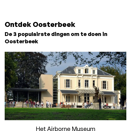
nachten of meer
ontvangt u 15%
Ontdek Oosterbeek
korting
De 3 populairste dingen om te doen in
Oosterbeek
Het Airborne Museum