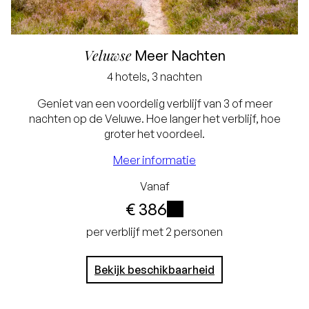
Veluwse
Meer Nachten
Laagste prijsgarantie
4 hotels, 3 nachten
Gratis annuleren tot
Geniet van een voordelig verblijf van 3 of meer
nachten op de Veluwe. Hoe langer het verblijf, hoe
24 uur voor aankomst
groter het voordeel.
Geen creditcard
Meer informatie
nodig, u betaalt in het
Vanaf
hotel
€ 386
Bij een verblijf van 3
i
per verblijf met 2 personen
nachten ontvangt u
Bekijk beschikbaarheid
10% korting
Bij een verblijf van 4