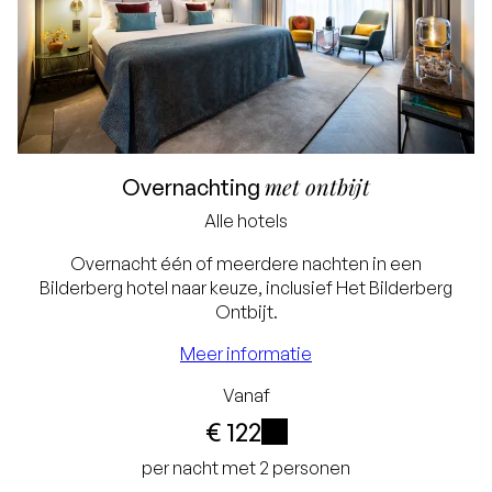
met ontbijt
Overnachting
Alle hotels
Laagste prijsgarantie
Overnacht één of meerdere nachten in een
Bilderberg hotel naar keuze, inclusief Het Bilderberg
Gratis annuleren tot
Ontbijt.
24 uur voor aankomst
Meer informatie
Geen creditcard
Vanaf
nodig, u betaalt in het
€ 122
hotel
i
per nacht met 2 personen