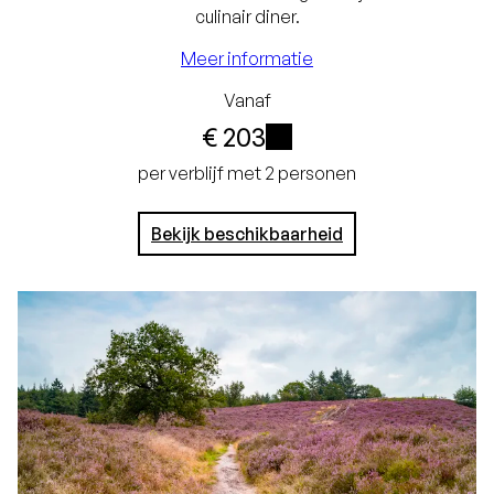
Laagste prijsgarantie
culinair diner.
Gratis annuleren tot
Meer informatie
24 uur voor aankomst
Vanaf
Geen creditcard
€ 203
nodig, je betaalt in het
i
per verblijf met 2 personen
hotel
Bekijk beschikbaarheid