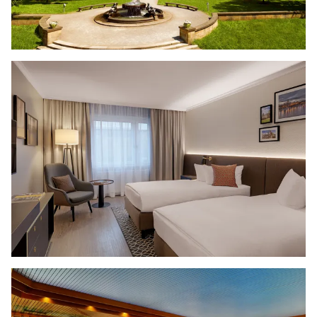
kan je terecht voor een duik in het zwembad
of een bezoek aan de fitness. In de zomer is
onze
biergarten 'Elbsegler'
met uitzicht op de
Elbe open voor een koel glas bier en
authentieke gerechten. Het ontbijtbuffet, met
onder andere honing van eigen bijen, mag je
zeker niet missen. Zo biedt het Bellevue Hotel
Dresden alles voor een ultiem ontspannen
hotelverblijf in Dresden.