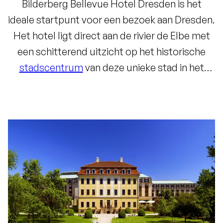
Bilderberg Bellevue Hotel Dresden is het
ideale startpunt voor een bezoek aan Dresden.
Het hotel ligt direct aan de rivier de Elbe met
een schitterend uitzicht op het historische
stadscentrum
van deze unieke stad in het
oosten van Duitsland. In vijf minuten lopen
bevind je je in het centrum, te midden van het
beroemde Operagebouw, de schitterende
Frauenkirche en talrijke monumenten en
musea. Na een dag vol cultuur bied het hotel
rust en ruimte om te ontspannen. Hier word je
verwelkomd met oprechte gastvrijheid. De
340 sfeervolle
hotelkamers
zijn van alle
gemakken voorzien. In het
Wellness Centre