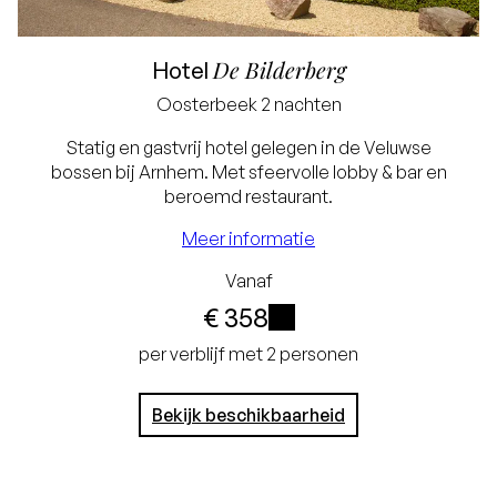
De Bilderberg
Hotel
Oosterbeek
2 nachten
Statig en gastvrij hotel gelegen in de Veluwse
bossen bij Arnhem. Met sfeervolle lobby & bar en
beroemd restaurant.
Meer informatie
Laagste prijsgarantie
Vanaf
Gratis annuleren tot
€ 358
24 uur voor aankomst
i
per verblijf met 2 personen
Geen creditcard
Bekijk beschikbaarheid
nodig, je betaalt in het
hotel