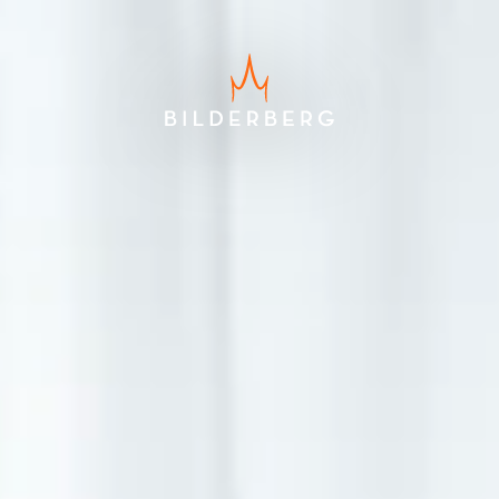
Laagste prijsgarantie
Gratis annuleren tot 24 uur voor
aankomst
Geen creditcard nodig, je betaalt
in het hotel