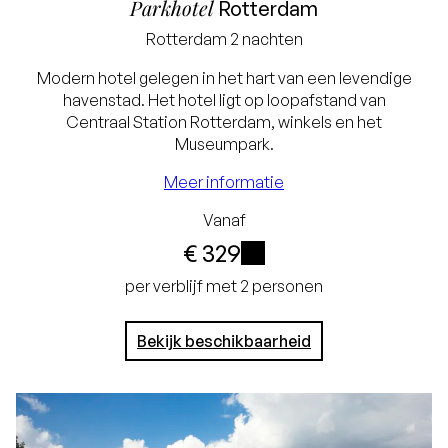
Parkhotel
Rotterdam
Rotterdam
2 nachten
Modern hotel gelegen in het hart van een levendige
havenstad. Het hotel ligt op loopafstand van
Centraal Station Rotterdam, winkels en het
Museumpark.
Meer informatie
Laagste prijsgarantie
Vanaf
€ 329
Gratis annuleren tot
i
24 uur voor aankomst
per verblijf met 2 personen
Geen creditcard
Bekijk beschikbaarheid
nodig, je betaalt in het
hotel