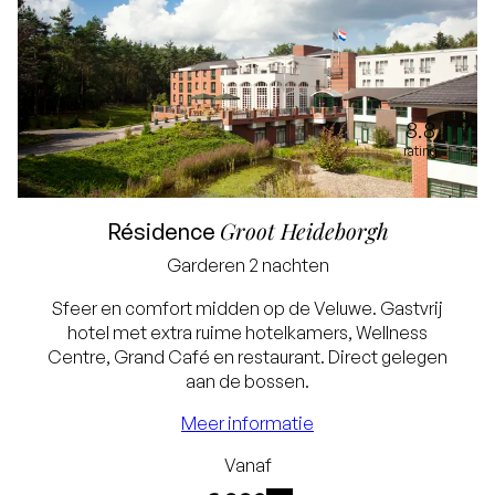
8.8
rating
Groot Heideborgh
Résidence
Garderen
2 nachten
Sfeer en comfort midden op de Veluwe. Gastvrij
hotel met extra ruime hotelkamers, Wellness
Centre, Grand Café en restaurant. Direct gelegen
aan de bossen.
Laagste prijsgarantie
Meer informatie
Gratis annuleren tot
Vanaf