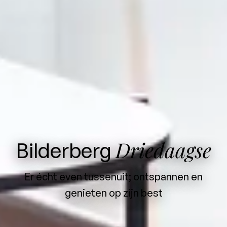
Driedaagse
Bilderberg
Er écht even tussenuit; ontspannen en
genieten op zijn best