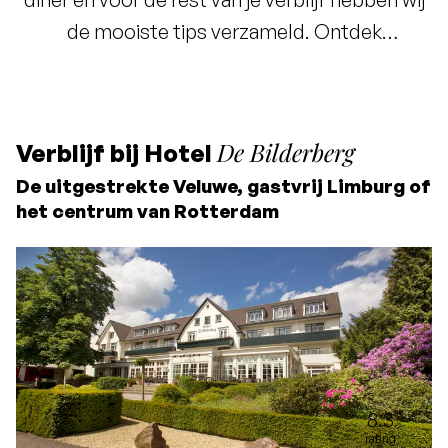
de mooiste tips verzameld. Ontdek
schilderachtige wandel- en fietsroutes,
bijzondere boetiekjes en verborgen parels in
de omgeving – of doe even lekker helemaal
De Bilderberg
Verblijf bij Hotel
niets. Blijf in het hotel en geniet van de
De uitgestrekte Veluwe, gastvrij Limburg of
uitgebreide faciliteiten. Hier draait alles om tijd
het centrum van Rotterdam
en aandacht voor elkaar. Dat is pas écht
zorgeloos genieten.
8.3
rating