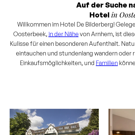
Auf der Suche n
in Oost
Hotel
Willkommen im Hotel De Bilderberg! Geleg
Oosterbeek,
in der Nähe
von Arnhem, ist dies
Kulisse für einen besonderen Aufenthalt. Natur
eintauchen und stundenlang wandern oder r
Einkaufsmöglichkeiten, und
Familien
könne
Burgers’ Zoo vergnügen. Feinschmecker 
Restaurants auf ihre Kosten: das französisch-
italienische
Trattoria Artusi
. Nach einem Ta
Schwimmbad oder in der Sauna entspan
Konferenzräumen
ist dieses Hotel der idea
besonderer Pop-up-Locations, die es ermög
Sessions im Sommer und Winter