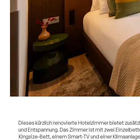
Dieses kürzlich renovierte Hotelzimmer bietet zusät
und Entspannung. Das Zimmer ist mit zwei Einzelbet
Kingsize-Bett, einem Smart-TV und einer Klimaanlage