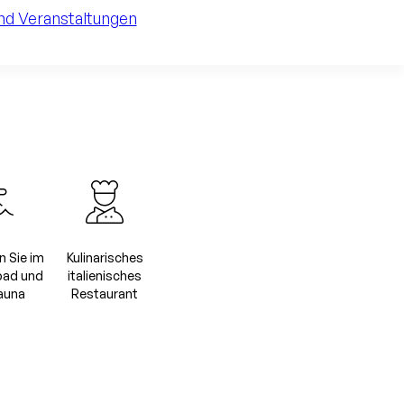
nd Veranstaltungen
 Sie im
Kulinarisches
ad und
italienisches
Sauna
Restaurant