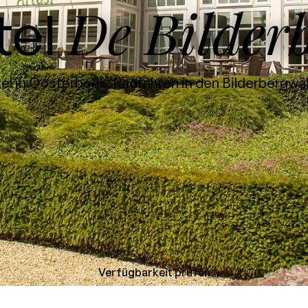
De Bilder
tel
l in Oosterbeek, Radfahren in den Bilderbergwä
Verfügbarkeit prüfen