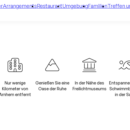
r
Arrangements
Restaurant
Umgebung
Familien
Treffen u
Nur wenige
Genießen Sie eine
In der Nähe des
Entspannen
Kilometer von
Oase der Ruhe
Freilichtmuseums
Schwimmb
Arnhem entfernt
in der 