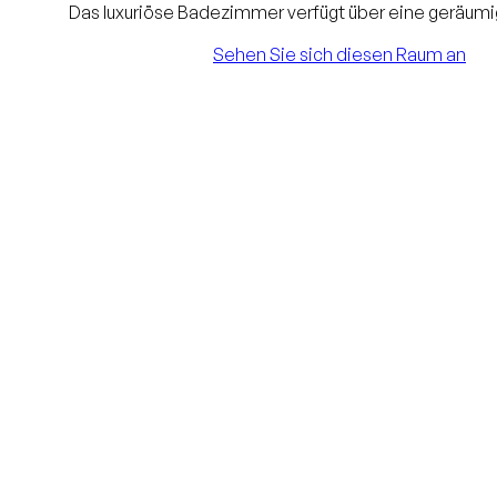
Das luxuriöse Badezimmer verfügt über eine geräum
Dusche. Es ist möglich, ein Zustellbett aufzus
Sehen Sie sich diesen Raum an