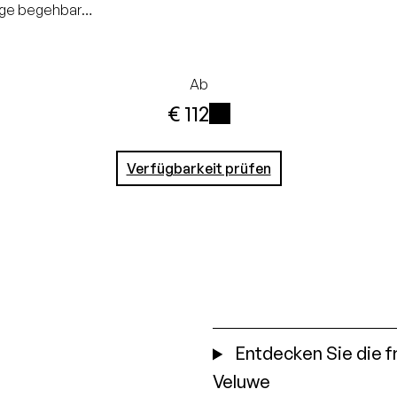
ige begehbare
tellen.
Ab
€ 112
i
Verfügbarkeit prüfen
Entdecken Sie die f
Veluwe