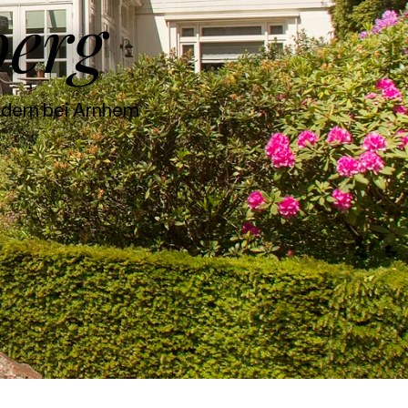
berg
ldern bei Arnhem