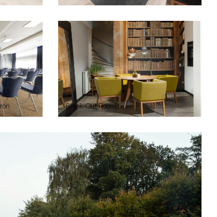
ron
Break-Out Room