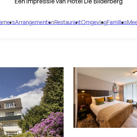
Een impressie van Hotel De Bilderberg
amers
Arrangementen
Restaurant
Omgeving
Families
Mee
Deluxe kamer