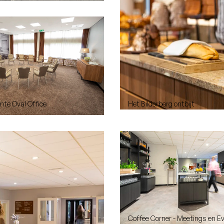
mte Oval Office
Het Bilderberg ontbijt
Coffee Corner - Meetings en E