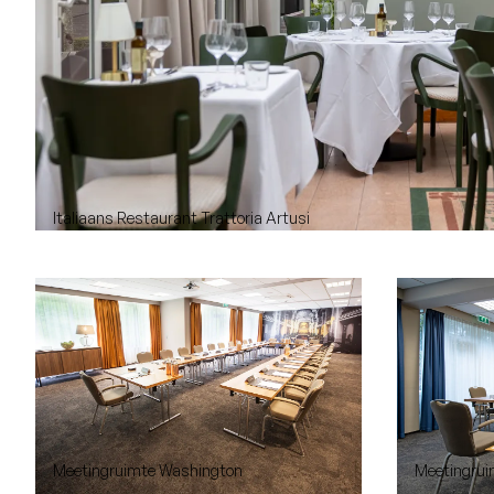
Italiaans Restaurant Trattoria Artusi
Meetingruimte Washington
Meetingruim