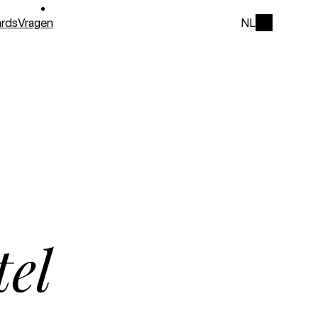
rds
Vragen
NL
tel