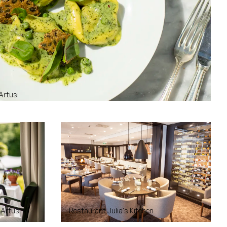
Artusi
 Artusi
Restaurant Julia's Kitchen