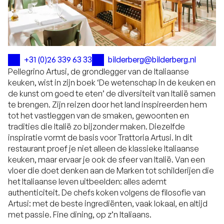
+31 (0)26 339 63 33
bilderberg@bilderberg.nl
Pellegrino Artusi, de grondlegger van de Italiaanse
keuken, wist in zijn boek ‘De wetenschap in de keuken en
de kunst om goed te eten’ de diversiteit van Italië samen
te brengen. Zijn reizen door het land inspireerden hem
tot het vastleggen van de smaken, gewoonten en
tradities die Italië zo bijzonder maken. Diezelfde
inspiratie vormt de basis voor Trattoria Artusi. In dit
restaurant proef je niet alleen de klassieke Italiaanse
keuken, maar ervaar je ook de sfeer van Italië. Van een
vloer die doet denken aan de Marken tot schilderijen die
het Italiaanse leven uitbeelden: alles ademt
authenticiteit. De chefs koken volgens de filosofie van
Artusi: met de beste ingrediënten, vaak lokaal, en altijd
met passie. Fine dining, op z’n Italiaans.