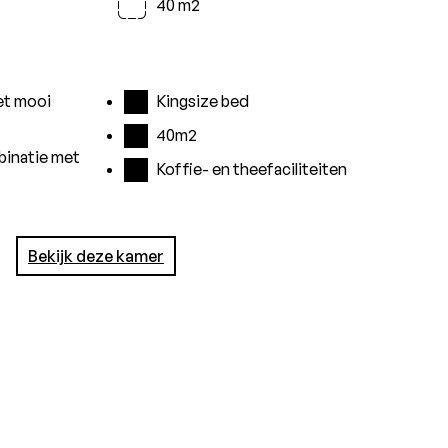
40 m2
et mooi
Kingsize bed
40m2
inatie met
Koffie- en theefaciliteiten
Bekijk deze kamer