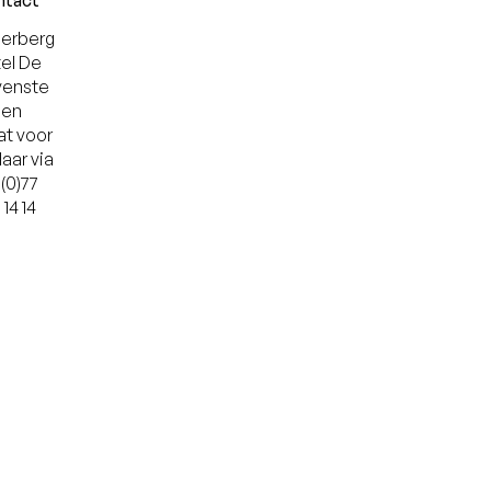
ntact
derberg
el De
venste
len
at voor
laar via
 (0)77
 14 14