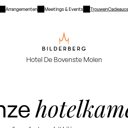
Arrangementen
Meetings & Events
Trouwen
Cadeauca
Hotel
De Bovenste Molen
hotelkam
nze