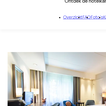
Ontdek de hotelkam
Overzicht
FAQ
Foto's
K