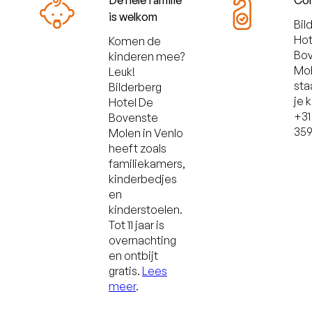
De hele familie
Co
is welkom
Bil
Hot
Komen de
Bo
kinderen mee?
Mo
Leuk!
sta
Bilderberg
je k
Hotel De
+31
Bovenste
359
Molen in Venlo
heeft zoals
familiekamers,
kinderbedjes
en
kinderstoelen.
Tot 11 jaar is
overnachting
en ontbijt
gratis.
Lees
meer
.