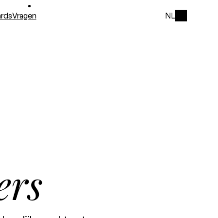
rds
Vragen
NL
ers