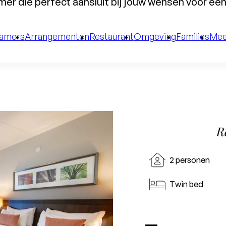
er die perfect aansluit bij jouw wensen voor een 
amers
Arrangementen
Restaurant
Omgeving
Families
Mee
R
2 personen
Twin bed