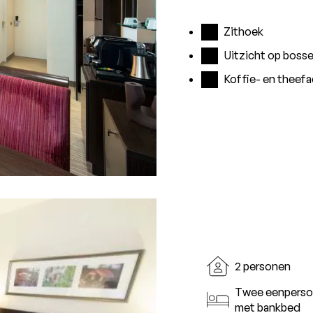
Zithoek
Uitzicht op boss
Koffie- en theefac
2 personen
Twee eenpers
met bankbed