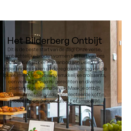
Het Bilderberg Ontbijt
Dit is de beste start van de dag! Onze verse,
ambachtelijke broden vormen het hart van ons
buffet. Kies uit een rijk aanbod aan beleg met
onder andere kazen uit de regio en honing van de
lokale imker. Geniet van verrukkelijke croissants,
een vers eitje, warme gerechten en diverse
plantaardige alternatieven. Maak je ontbijt
compleet met zorgvuldig geselecteerde koffie,
thee, sappen, fruit en zuivel. Eet smakelijk!