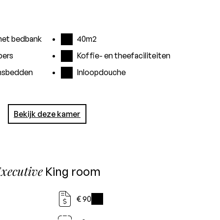
met bedbank
40m2
pers
Koffie- en theefaciliteiten
nsbedden
Inloopdouche
Bekijk deze kamer
xecutive
King room
€ 90
i