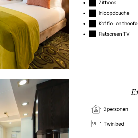
Zithoek
Inloopdouche
Koffie- en theefac
Flatscreen TV
E
2 personen
Twin bed