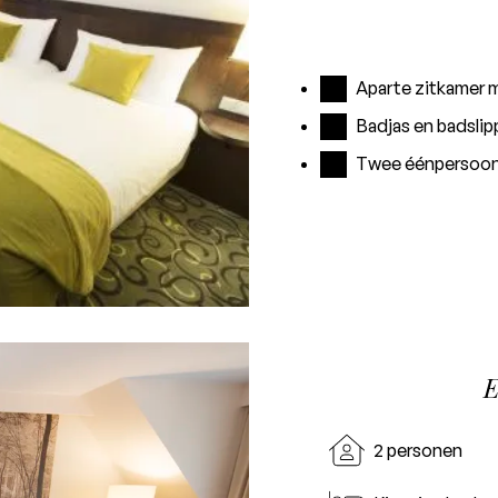
Aparte zitkamer 
Badjas en badslip
Twee éénpersoo
E
2 personen