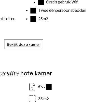
Gratis gebruik Wifi
Twee éénpersoonsbedden
iliteiten
25m2
Bekijk deze kamer
xecutive
hotelkamer
€ 97
i
35 m2