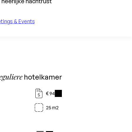
heerlijke nachtrust
tings & Events
eguliere
hotelkamer
€ 94
i
25 m2