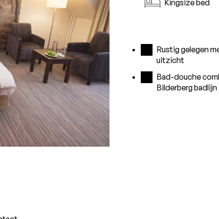
Kingsize bed
Rustig gelegen m
uitzicht
Bad-douche comb
Bilderberg badlijn