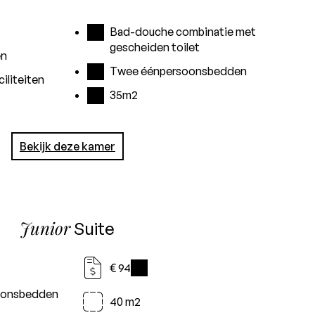
Bad-douche combinatie met
gescheiden toilet
en
Twee éénpersoonsbedden
iliteiten
35m2
Bekijk deze kamer
Junior
Suite
€ 94
i
oonsbedden
40 m2