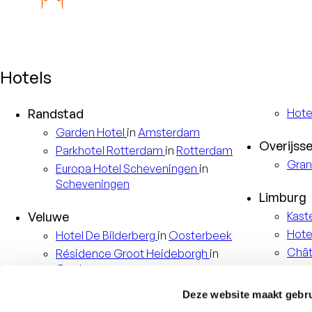
Hotels
Randstad
Hote
Garden
Hotel
in
Amsterdam
Overijsse
Parkhotel
Rotterdam
in
Rotterdam
Gran
Europa
Hotel Scheveningen
in
Scheveningen
Limburg
Veluwe
Kast
Hote
Hotel
De Bilderberg
in
Oosterbeek
Châ
Résidence
Groot Heideborgh
in
Garderen
Duitslan
Hotel
De Keizerskroon
in
Apeldoorn
Deze website maakt gebru
Bell