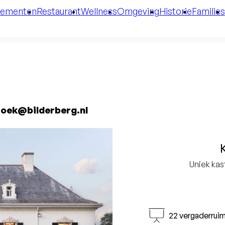
gementen
Restaurant
Wellness
Omgeving
Historie
Families
broek@bilderberg.nl
Uniek kas
22 vergaderrui