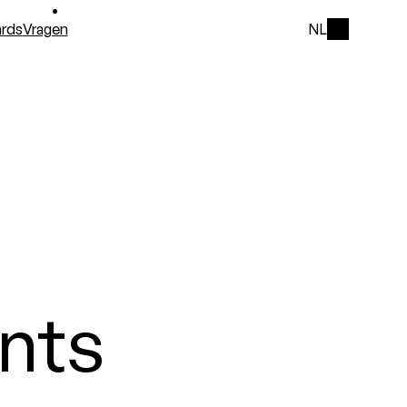
rds
Vragen
NL
nts