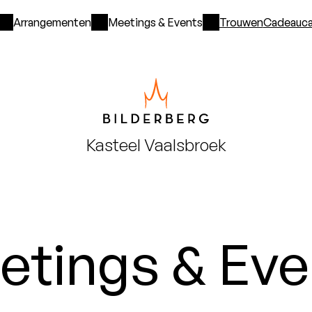
Arrangementen
Meetings & Events
Trouwen
Cadeauca
Kasteel
Vaalsbroek
etings & Eve