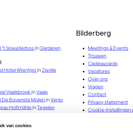
Bilderberg
l
’t Speulderbos
in
Garderen
Meetings & Events
Trouwen
l
Cadeaucards
d Hotel
Wientjes
in
Zwolle
Vacatures
Over ons
Vragen
eel
Vaalsbroek
in
Vaals
Contact
l
De Bovenste Molen
in
Venlo
Privacy statement
teau
Holtmühle
in
Tegelen
Cookie-instellingen 
d
English
ik van cookies
evue Hotel
Dresden
in
Dresden
Deutsch