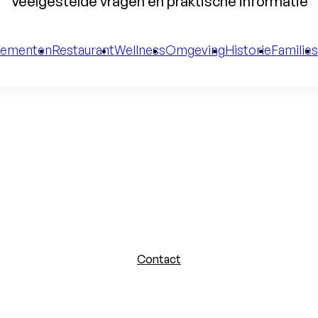
Veelgestelde vragen en praktische informatie
gementen
Restaurant
Wellness
Omgeving
Historie
Families
Contact