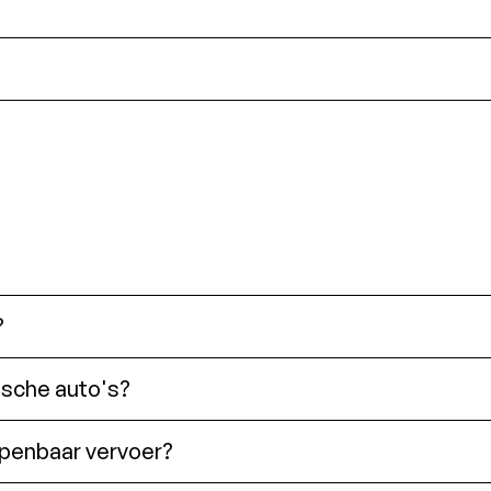
?
ische auto's?
 openbaar vervoer?