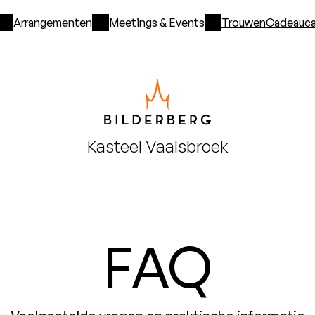
Arrangementen
Meetings & Events
Trouwen
Cadeauca
Kasteel
Vaalsbroek
FAQ