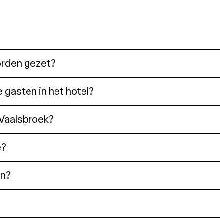
worden gezet?
e gasten in het hotel?
 Vaalsbroek?
e?
en?