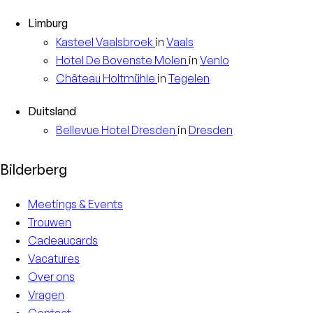
Limburg
Kasteel
Vaalsbroek
in
Vaals
Hotel
De Bovenste Molen
in
Venlo
Château
Holtmühle
in
Tegelen
Duitsland
Bellevue Hotel
Dresden
in
Dresden
Bilderberg
Meetings & Events
Trouwen
Cadeaucards
Vacatures
Over ons
Vragen