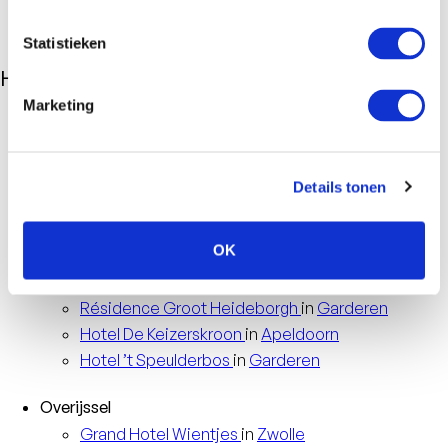
Statistieken
Hotels
Marketing
Randstad
Garden
Hotel
in
Amsterdam
Parkhotel
Rotterdam
in
Rotterdam
Details tonen
Europa
Hotel Scheveningen
in
Scheveningen
OK
Veluwe
Hotel
De Bilderberg
in
Oosterbeek
Résidence
Groot Heideborgh
in
Garderen
Hotel
De Keizerskroon
in
Apeldoorn
Hotel
’t Speulderbos
in
Garderen
Overijssel
Grand Hotel
Wientjes
in
Zwolle