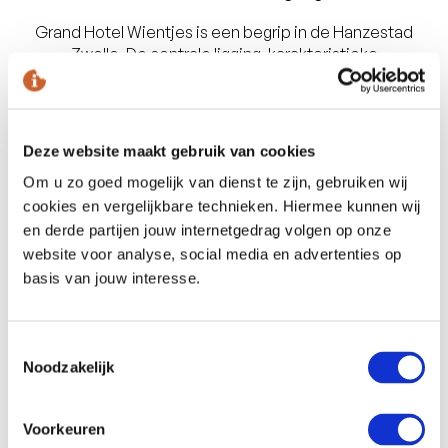
Grand Hotel Wientjes is een begrip in de Hanzestad
Zwolle. De centrale ligging, karakteristieke
uitstraling, uitstekende service en sfeervolle Grand
Café maken dit hotel een geliefde plek om samen
te komen. Niet alleen voor de Zwollenaar. Vanuit het
hele land komt men hier samen voor een
Deze website maakt gebruik van cookies
vergadering, training of opleiding.
Om u zo goed mogelijk van dienst te zijn, gebruiken wij
cookies en vergelijkbare technieken. Hiermee kunnen wij
Meer over deze locatie
en derde partijen jouw internetgedrag volgen op onze
website voor analyse, social media en advertenties op
basis van jouw interesse.
Toestemmingsselectie
Noodzakelijk
Voorkeuren