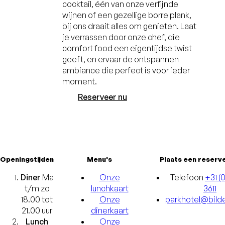
cocktail, één van onze verfijnde
wijnen of een gezellige borrelplank,
bij ons draait alles om genieten. Laat
je verrassen door onze chef, die
comfort food een eigentijdse twist
geeft, en ervaar de ontspannen
ambiance die perfect is voor ieder
moment.
Reserveer nu
Openingstijden
Menu's
Plaats een reserv
Diner
Ma
Onze
Telefoon
+31 (
t/m zo
lunchkaart
3611
18.00 tot
Onze
parkhotel@bilde
21.00 uur
dinerkaart
Lunch
Onze