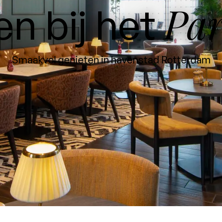
Par
en bij het
Smaakvol genieten in havenstad Rotterdam