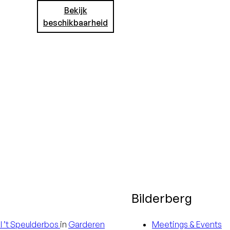
Geen
Bekijk
beschikbaarheid
rd
creditcard
e
nodig, u
het
betaalt in het
hotel
Bij een verblijf
van 3 nachten
ontvangt u
10% korting
Bij een verblijf
van 4 nachten
Bilderberg
of meer
l
’t Speulderbos
in
Garderen
Meetings & Events