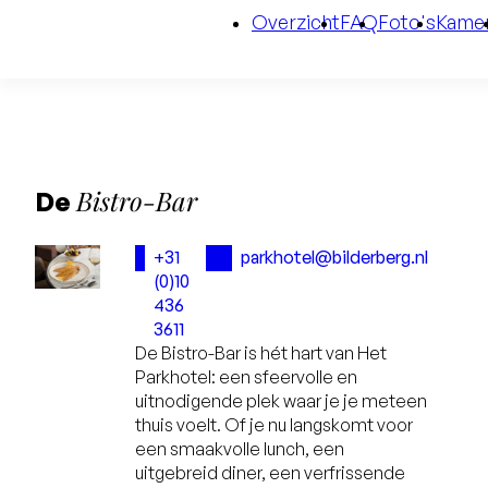
Overzicht
FAQ
Foto's
Kame
Bistro-Bar
De
+31
parkhotel@bilderberg.nl
(0)10
436
3611
De Bistro-Bar is hét hart van Het
Parkhotel: een sfeervolle en
uitnodigende plek waar je je meteen
thuis voelt. Of je nu langskomt voor
een smaakvolle lunch, een
uitgebreid diner, een verfrissende