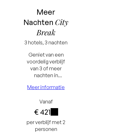
Meer
City
Nachten
Break
3 hotels, 3 nachten
Geniet van een
voordelig verblijf
van 3 of meer
nachten in
Laagste
Rotterdam,
Meer informatie
tie
prijsgarantie
Amsterdam of
Zwolle. Hoe langer
Gratis
Vanaf
het verblijf, hoe
groter het voordeel.
€ 421
tot
annuleren tot
i
per verblijf met 2
or
24 uur voor
personen
t
aankomst