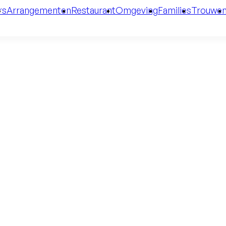
rs
Arrangementen
Restaurant
Omgeving
Families
Trouwe