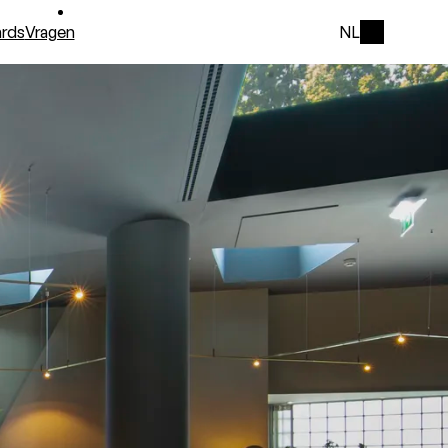
rds
Vragen
NL