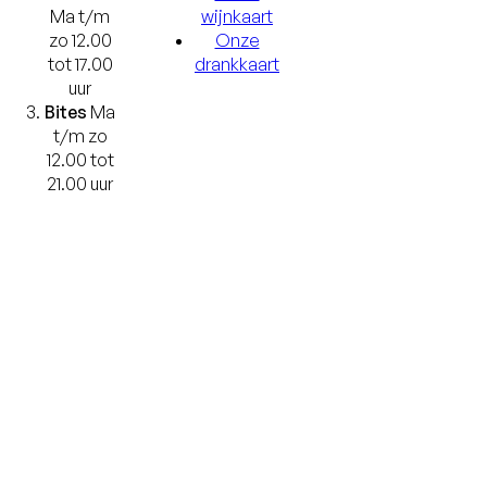
Ma t/m
wijnkaart
zo 12.00
Onze
tot 17.00
drankkaart
uur
Bites
Ma
t/m zo
12.00 tot
21.00 uur