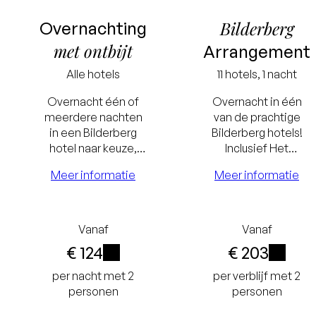
Bilderberg
Overnachting
met ontbijt
Arrangement
Alle hotels
11 hotels, 1 nacht
Overnacht één of
Overnacht in één
meerdere nachten
van de prachtige
in een Bilderberg
Bilderberg hotels!
hotel naar keuze,
Inclusief Het
Laagste
inclusief Het
Bilderberg Ontbijt
Meer informatie
Meer informatie
prijsgarantie
Laagste
Bilderberg Ontbijt.
en een culinair diner.
Gratis
prijsgaran
annuleren tot
Gratis
Vanaf
Vanaf
€ 124
€ 203
24 uur voor
annuleren 
i
i
per nacht met 2
per verblijf met 2
aankomst
24 uur vo
personen
personen
Geen
aankoms