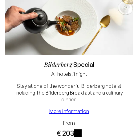
Bilderberg
Special
All hotels, 1 night
Lowest price
Stay at one of the wonderful Bilderberg hotels!
Including The Bilderberg Breakfast and a culinary
guarantee
dinner.
Free cancellation up
More information
to 24 hours before
From
arrival
€ 203