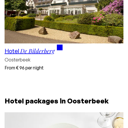
8.3
rating
De Bilderberg
Hotel
Oosterbeek
From
€ 96
per night
Hotel packages in Oosterbeek