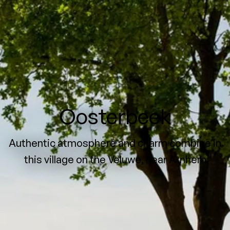
Oosterbeek
Authentic atmosphere and charm combine in
this village on the Veluwe, near Arnhem