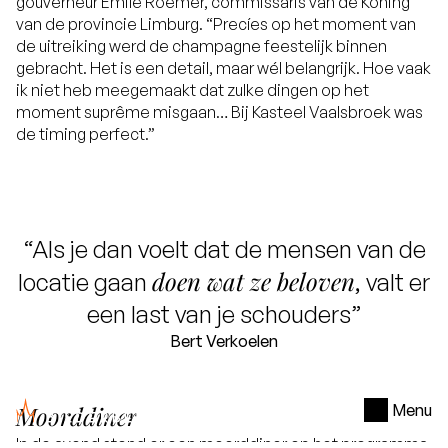
gouverneur Emile Roemer, commissaris van de Koning
van de provincie Limburg. “Precíes op het moment van
de uitreiking werd de champagne feestelijk binnen
gebracht. Het is een detail, maar wél belangrijk. Hoe vaak
ik niet heb meegemaakt dat zulke dingen op het
moment suprême misgaan… Bij Kasteel Vaalsbroek was
de timing perfect.”
“Als je dan voelt dat de mensen van de
doen wat ze beloven
locatie gaan
, valt er
een last van je schouders”
Bert Verkoelen
Moorddiner
Menu
In de avond stond er een moorddiner op het programma.