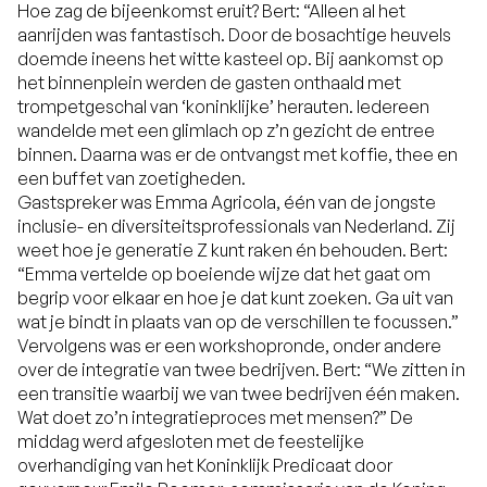
Hoe zag de bijeenkomst eruit? Bert: “Alleen al het
aanrijden was fantastisch. Door de bosachtige heuvels
doemde ineens het witte kasteel op. Bij aankomst op
het binnenplein werden de gasten onthaald met
trompetgeschal van ‘koninklijke’ herauten. Iedereen
wandelde met een glimlach op z’n gezicht de entree
binnen. Daarna was er de ontvangst met koffie, thee en
een buffet van zoetigheden.
Gastspreker was Emma Agricola, één van de jongste
inclusie- en diversiteitsprofessionals van Nederland. Zij
weet hoe je generatie Z kunt raken én behouden. Bert:
“Emma vertelde op boeiende wijze dat het gaat om
begrip voor elkaar en hoe je dat kunt zoeken. Ga uit van
wat je bindt in plaats van op de verschillen te focussen.”
Vervolgens was er een workshopronde, onder andere
over de integratie van twee bedrijven. Bert: “We zitten in
een transitie waarbij we van twee bedrijven één maken.
Wat doet zo’n integratieproces met mensen?” De
middag werd afgesloten met de feestelijke
overhandiging van het Koninklijk Predicaat door