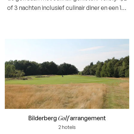
of 3 nachten inclusief culinair diner en een 18-
holes greenfee in
Limburg
.
Golf
Bilderberg
arrangement
Laagste prijsgarantie
2 hotels