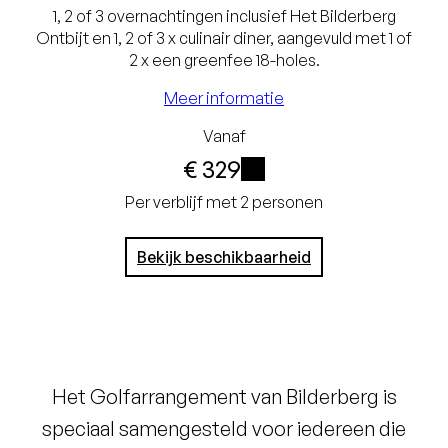
Exclusief
1, 2 of 3 overnachtingen inclusief Het Bilderberg
Ontbijt en 1, 2 of 3 x culinair diner, aangevuld met 1 of
toeristenbelasting
2 x een greenfee 18-holes.
(€ 2,38) en service
Meer informatie
charge (€ 3,75)
Vanaf
Gratis annuleren tot
€ 329
24 uur voor aankomst
i
Per verblijf met 2 personen
Geen creditcard
Bekijk beschikbaarheid
nodig, je betaalt in het
hotel
Het Golfarrangement van Bilderberg is
speciaal samengesteld voor iedereen die