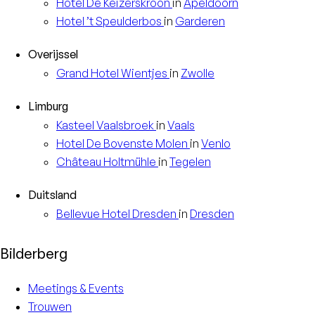
Hotel
De Keizerskroon
in
Apeldoorn
Hotel
’t Speulderbos
in
Garderen
Overijssel
Grand Hotel
Wientjes
in
Zwolle
Limburg
Kasteel
Vaalsbroek
in
Vaals
Hotel
De Bovenste Molen
in
Venlo
Château
Holtmühle
in
Tegelen
Duitsland
Bellevue Hotel
Dresden
in
Dresden
Bilderberg
Meetings & Events
Trouwen