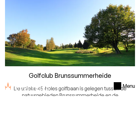
Golfclub Brunssummerheide
Menu
De unieke 45-holes golfbaan is gelegen tussen de
natuurgebieden Brunssummerheide en de
Schinveldse bossen. De baan kenmerkt zich door de
diversiteit van loofbossen, vennetjes, naaldbomen
en grote waterpartijen met tees op verrassende
hoogtes die de baan een bijzonder karakter geven.