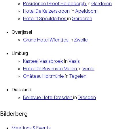
Résidence
Groot Heideborgh
in
Garderen
Hotel
De Keizerskroon
in
Apeldoorn
Hotel
’t Speulderbos
in
Garderen
Overijssel
Grand Hotel
Wientjes
in
Zwolle
Limburg
Kasteel
Vaalsbroek
in
Vaals
Hotel
De Bovenste Molen
in
Venlo
Château
Holtmühle
in
Tegelen
Duitsland
Bellevue Hotel
Dresden
in
Dresden
Bilderberg
Meetings & Events