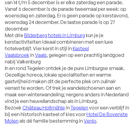
van 14 t/m 5 december is er elke zaterdag een parade.
Vanaf 6 december is de parade tweemaal per week: op
woensdag en zaterdag. Er is geen parade op kerstavond,
woensdag 24 december. De laatse parade is op 27
december
Met drie
Bilderberg hotels in Limburg
kun je je
kerstactiviteiten ideaal combineren met een luxe
hotelverblijf. Vier kerst in stijl in
Kasteel
Vaalsbroek
in
Vaals
, gelegen op een prachtig landgoed
nabij Valkenburg
In en rond Tegelen ontdek je de pure Limburgse smaak.
Gezellige horeca, lokale specialiteiten en warme
gastvrijheid maken dit de perfecte plek om culinair
verrast te worden. Of trek je wandelschoenen aan en
maak een winterwandeling; nergens anders in Nederland
vind je een heuvellandschap als in Limburg.
Bezoek
Château Holtmühle
in
Tegelen
voor een verblijf in
bij een historisch kasteel of kies voor
Hotel De Bovenste
Molen
als dé familie bestemming in
Venlo
.