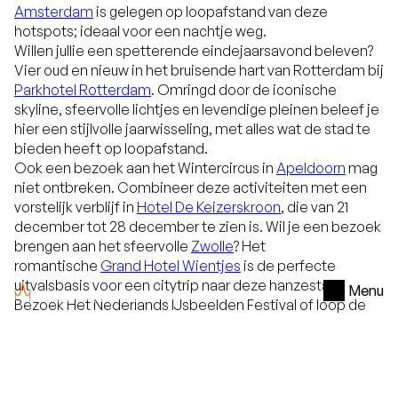
Amsterdam
is gelegen op loopafstand van deze
hotspots; ideaal voor een nachtje weg.
Willen jullie een spetterende eindejaarsavond beleven?
Vier oud en nieuw in het bruisende hart van Rotterdam bij
Parkhotel Rotterdam
. Omringd door de iconische
skyline, sfeervolle lichtjes en levendige pleinen beleef je
hier een stijlvolle jaarwisseling, met alles wat de stad te
bieden heeft op loopafstand.
Ook een bezoek aan het Wintercircus in
Apeldoorn
mag
niet ontbreken. Combineer deze activiteiten met een
vorstelijk verblijf in
Hotel De Keizerskroon
, die van 21
december tot 28 december te zien is. Wil je een bezoek
brengen aan het sfeervolle
Zwolle
? Het
romantische
Grand Hotel Wientjes
is de perfecte
uitvalsbasis voor een citytrip naar deze hanzestad.
Menu
Bezoek Het Nederlands IJsbeelden Festival of loop de
lichtbeelderoute en sluit de dag culinair af in
Restaurant
Overzicht
W
.