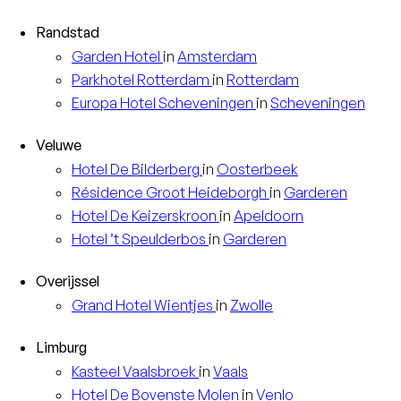
Randstad
Garden
Hotel
in
Amsterdam
Parkhotel
Rotterdam
in
Rotterdam
Europa
Hotel Scheveningen
in
Scheveningen
Veluwe
Hotel
De Bilderberg
in
Oosterbeek
Résidence
Groot Heideborgh
in
Garderen
Hotel
De Keizerskroon
in
Apeldoorn
Hotel
’t Speulderbos
in
Garderen
Overijssel
Grand Hotel
Wientjes
in
Zwolle
Limburg
Kasteel
Vaalsbroek
in
Vaals
Hotel
De Bovenste Molen
in
Venlo