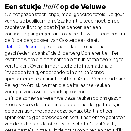
Italië
Een stukje
op de Veluwe
Op het gazon staan lange, mooi gedekte tafels. De geur
van verse basilicum en pizza komt je tegemoet. En de
zachte verlichting doet bijna denken aan een
zonsondergang ergens in Toscane. Terwijl je toch echt in
de Bilderbergbossen van Oosterbeek staat.
Hotel De Bilderberg
kent een rijke, internationale
geschiedenis dankzij de Bilderberg Conferentie. Hier
kwamen wereldleiders samen om hun samenwerking te
versterken. Overal in het hotel zie je internationale
invloeden terug, onder andere in ons Italiaanse
specialiteitenrestaurant: Trattoria Artusi. Vernoemd naar
Pellegrino Artusi, de man die de Italiaanse keuken
vormgaf zoals wij die vandaag kennen.
En in de zomer serveren we deze keuken op ons gazon.
Precies zoals de Italianen dat doen: aan lange tafels, in
de open lucht met goed gezelschap. Start met een
sprankelend glas prosecco en schuif aan om te genieten
van de lekkerste klassiekers: bruschetta's, antipasti,
verse pasta's, pizza's uit de houtskooloven en natuurlijk