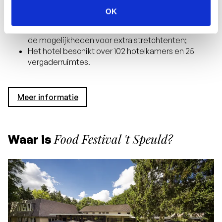
Van 1 mei tot 30 september 2026;
OK
Vanaf 50 personen;
Meer dan 120 personen? Dan bespreken we graag
de mogelijkheden voor extra stretchtenten;
Het hotel beschikt over 102 hotelkamers en 25
vergaderruimtes.
Meer informatie
Food Festival 't Speuld?
Waar is