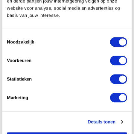
en derde partijen jouw internetgedrag volgen op onze
website voor analyse, social media en advertenties op
basis van jouw interesse.
Toestemmingsselectie
Noodzakelijk
Voorkeuren
Statistieken
Marketing
weten
Goed om te
Praktische informatie over Food Festival 't
Details tonen
Speuld