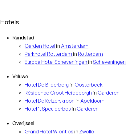
Hotels
Randstad
Garden
Hotel
in
Amsterdam
Parkhotel
Rotterdam
in
Rotterdam
Europa
Hotel Scheveningen
in
Scheveningen
Veluwe
Hotel
De Bilderberg
in
Oosterbeek
Résidence
Groot Heideborgh
in
Garderen
Hotel
De Keizerskroon
in
Apeldoorn
Hotel
’t Speulderbos
in
Garderen
Overijssel
Grand Hotel
Wientjes
in
Zwolle