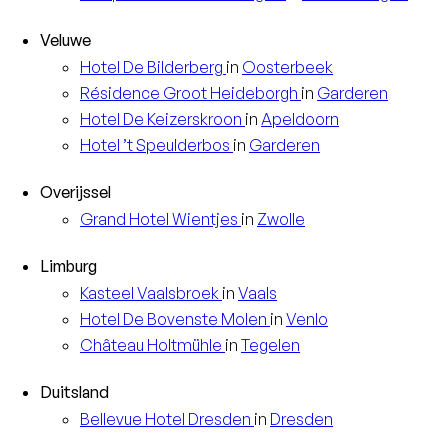
Veluwe
Hotel
De Bilderberg
in
Oosterbeek
Résidence
Groot Heideborgh
in
Garderen
Hotel
De Keizerskroon
in
Apeldoorn
Hotel
’t Speulderbos
in
Garderen
Overijssel
Grand Hotel
Wientjes
in
Zwolle
Limburg
Kasteel
Vaalsbroek
in
Vaals
Hotel
De Bovenste Molen
in
Venlo
Château
Holtmühle
in
Tegelen
Duitsland
Bellevue Hotel
Dresden
in
Dresden