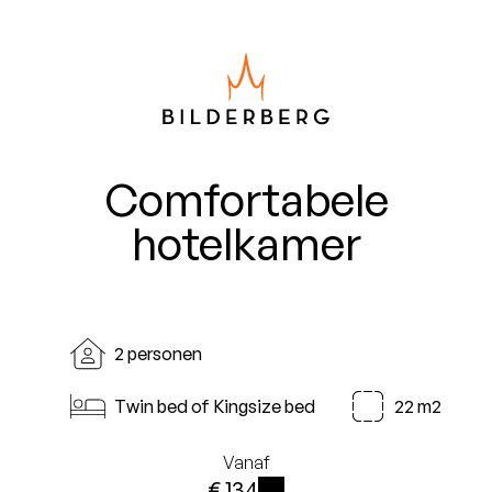
Comfortabele
hotelkamer
2 personen
Twin bed of Kingsize bed
22 m2
Vanaf
€ 134