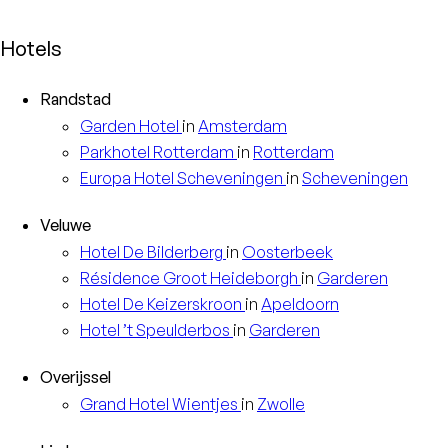
Hotels
Randstad
Garden
Hotel
in
Amsterdam
Parkhotel
Rotterdam
in
Rotterdam
Europa
Hotel Scheveningen
in
Scheveningen
Veluwe
Hotel
De Bilderberg
in
Oosterbeek
Résidence
Groot Heideborgh
in
Garderen
Hotel
De Keizerskroon
in
Apeldoorn
Hotel
’t Speulderbos
in
Garderen
Overijssel
Grand Hotel
Wientjes
in
Zwolle