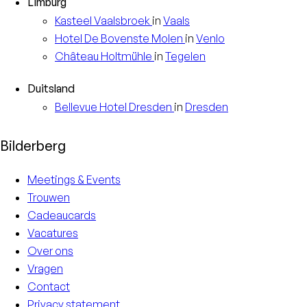
Limburg
Kasteel
Vaalsbroek
in
Vaals
Hotel
De Bovenste Molen
in
Venlo
Château
Holtmühle
in
Tegelen
Duitsland
Bellevue Hotel
Dresden
in
Dresden
Bilderberg
Meetings & Events
Trouwen
Cadeaucards
Vacatures
Over ons
Vragen
Contact
Privacy statement