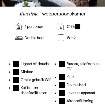
Klassieke
Tweepersoonskamer
2 personen
€ 136
i
Double bed
18 m2
Ligbad of douche
Bureau, telefoon en
TV
Minibar
Kluis
Gratis gebruik Wifi
Double bed
Koffie- en
theefaciliteiten
Lavazza apparaat
Airconditioning