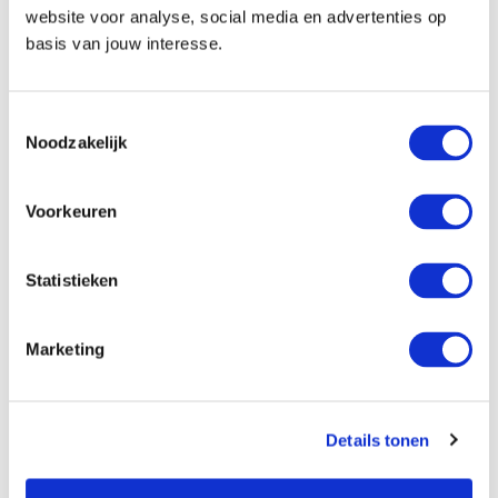
website voor analyse, social media en advertenties op
basis van jouw interesse.
Faciliteiten
Kluis
Toestemmingsselectie
Minibar
Noodzakelijk
Koffie- en theefaciliteiten
Voorkeuren
Communicatie en vermaak
Flatscreen TV
Statistieken
Radiofunctie op TV
Telefoon
Marketing
Badkamer
Details tonen
Ligbad met douche in bad of alleen douche
Föhn