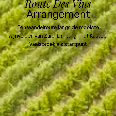
Route Des Vins
Arrangement
Een wandelroute langs de mooiste
wijnvelden van Zuid-Limburg, met Kasteel
Vaalsbroek als startpunt