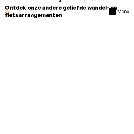
Ontdek onze andere geliefde wandel- en
Menu
fietsarrangementen
Pieterpad
Arrangement
Hotel
De Bovenste Molen
, 1 nacht
Het Pieterpad is de bekendste wandelroute van
Nederland, en met Hotel De Bovenste Molen dat