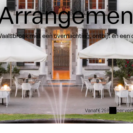
Arrangemen
 Vaalsbroek met een overnachting, ontbijt en een 
Vanaf
€ 259
per ver
i