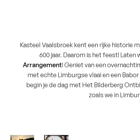
Laagste prijsgarantie
Gratis annuleren tot 24 uur voor
Kasteel Vaalsbroek kent een rijke historie 
aankomst
600 jaar. Daarom is het feest! Laten
Geen reserveringskosten
Arrangement
! Geniet van een overnachti
met echte Limburgse vlaai en een Babor
begin je de dag met Het Bilderberg Ontbijt
zoals we in Limbu