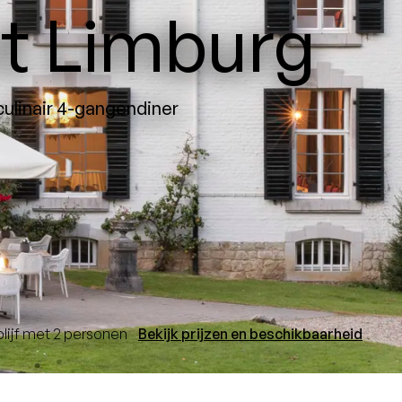
t Limburg
culinair 4-gangendiner
blijf met 2 personen
Bekijk prijzen en beschikbaarheid