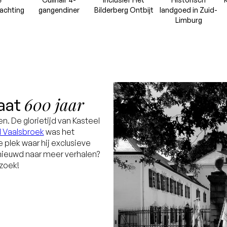
achting
gangendiner
Bilderberg Ontbijt
landgoed in Zuid-
Limburg
600 jaar
taat
n. De glorietijd van Kasteel
l Vaalsbroek
was het
 plek waar hij exclusieve
nieuwd naar meer verhalen?
ezoek!