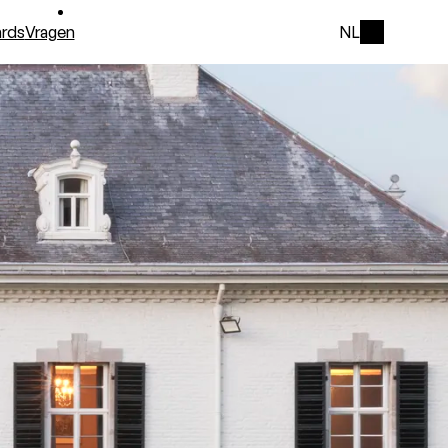
rds
Vragen
NL