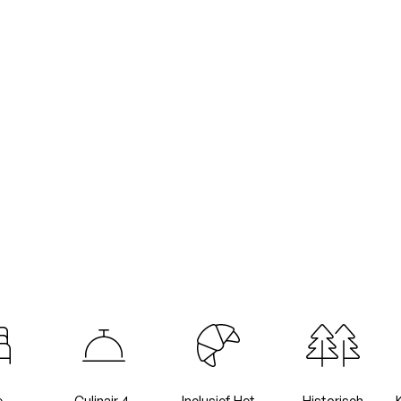
e
Culinair 4-
Inclusief Het
Historisch
K