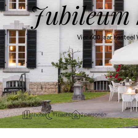
Jubileum
Vier 600 jaar Kasteel
1 hotel
1 nacht
2 personen