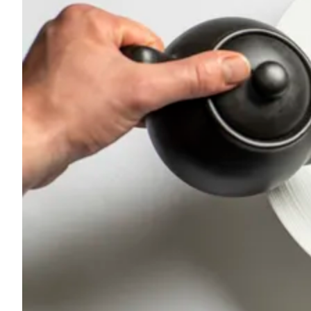
Laagste prijsgarantie
Gratis annuleren tot 24
uur voor aankomst
Geen creditcard nodig,
je betaalt in het hotel