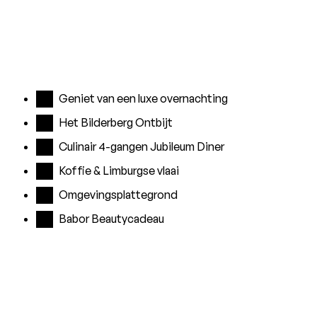
Geniet van een luxe overnachting
Het Bilderberg Ontbijt
Culinair 4-gangen Jubileum Diner
Koffie & Limburgse vlaai
Omgevingsplattegrond
Babor Beautycadeau