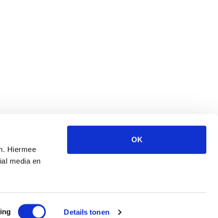
OK
wijzigen
en. Hiermee
ial media en
ing
Details tonen