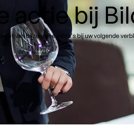
 actie bij B
eniet van bijzondere extra's bij uw volgende verbli