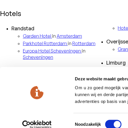
Hotels
Randstad
Hote
Garden
Hotel
in
Amsterdam
Overijsse
Parkhotel
Rotterdam
in
Rotterdam
Gran
Europa
Hotel Scheveningen
in
Scheveningen
Limburg
Veluwe
Kast
Hote
Hotel
De Bilderberg
in
Oosterbeek
Deze website maakt gebru
Châ
Résidence
Groot Heideborgh
in
Om u zo goed mogelijk van 
Garderen
kunnen wij en derde partij
Duitslan
Hotel
De Keizerskroon
in
Apeldoorn
advertenties op basis van 
Bell
Toestemmingsselectie
Noodzakelijk