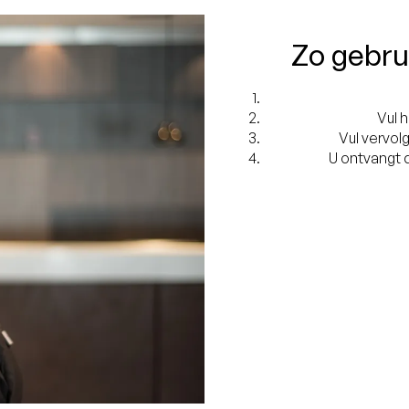
Zo gebru
Vul 
Vul vervolg
U ontvangt d