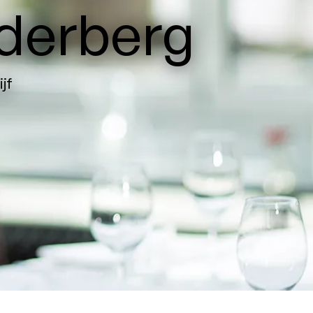
ilderberg
jf