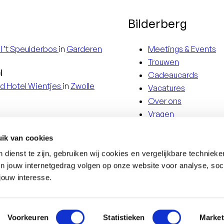
Bilderberg
l
’t Speulderbos
in
Garderen
Meetings & Events
Trouwen
l
Cadeaucards
d Hotel
Wientjes
in
Zwolle
Vacatures
Over ons
Vragen
eel
Vaalsbroek
in
Vaals
Contact
l
De Bovenste Molen
in
Venlo
ik van cookies
Privacy statement
teau
Holtmühle
in
Tegelen
Cookie-instellingen 
dienst te zijn, gebruiken wij cookies en vergelijkbare techniek
en jouw internetgedrag volgen op onze website voor analyse, soc
d
English
jouw interesse.
evue Hotel
Dresden
in
Dresden
Deutsch
Voorkeuren
Statistieken
Market