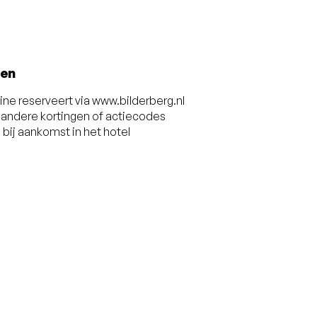
en
line reserveert via www.bilderberg.nl
t andere kortingen of actiecodes
 bij aankomst in het hotel