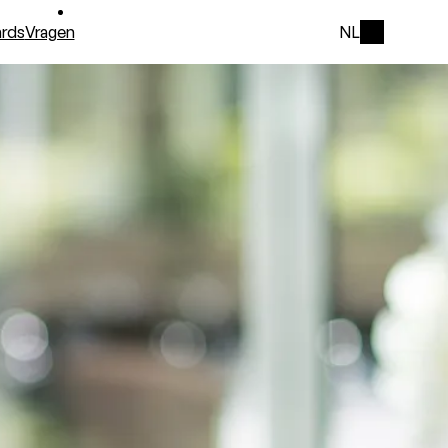
rds
Vragen
NL