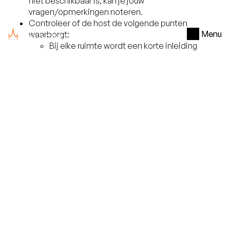
niet beschikbaar is, kan je jouw
vragen/opmerkingen noteren.
Controleer of de host de volgende punten
Menu
waarborgt:
Bij elke ruimte wordt een korte inleiding
gegeven;
Overzicht
De gehele ruimte wordt goed gefilmd;
Bij elke ruimte geeft de host ook wat
aanvullende informatie over de ruimte.
Komt de host nog met extra informatie om extra
betekenis aan jouw meeting te kunnen geven?
Denk hierbij aan:
De host vertelt iets over de eetmomenten
(bijvoorbeeld over hoe deze worden
ingevuld);
Jouw bijeenkomst heeft een bepaald doel.
De host vertelt welke activiteiten hier goed bij
zouden kunnen passen;
De host laat weten welke opties er voor de
break zijn (mogelijkheid binnen en/of buiten,
korte activiteit);