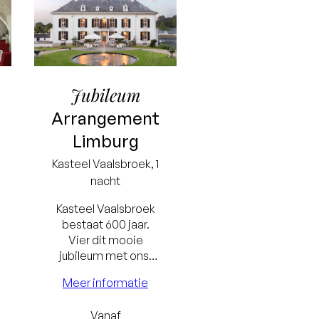
Jubileum
Arrangement
Limburg
Kasteel
Vaalsbroek
, 1
nacht
Kasteel Vaalsbroek
bestaat 600 jaar.
Vier dit mooie
jubileum met ons,
inclusief
Meer informatie
overnachting,
ontbijt, 4-gangen
Vanaf
Jubileum Diner en