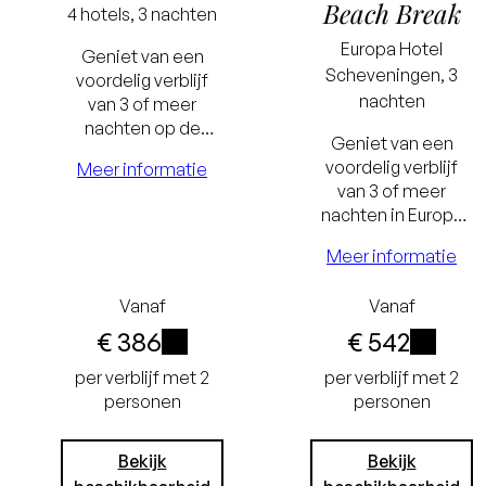
Beach Break
4 hotels, 3 nachten
Europa
Hotel
Geniet van een
Scheveningen, 3
voordelig verblijf
Laagste
nachten
van 3 of meer
nachten op de
prijsgarantie
Geniet van een
Veluwe. Hoe langer
voordelig verblijf
Meer informatie
Gratis
het verblijf, hoe
van 3 of meer
groter het voordeel.
annuleren tot
Laagste
nachten in Europa
Hotel
24 uur voor
prijsgaran
Meer informatie
Scheveningen. Hoe
langer het verblijf,
aankomst
Gratis
Vanaf
Vanaf
hoe groter het
Geen
annuleren 
voordeel.
€ 386
€ 542
creditcard
24 uur vo
i
i
per verblijf met 2
per verblijf met 2
personen
personen
nodig, u
aankoms
betaalt in het
Geen
Bekijk
Bekijk