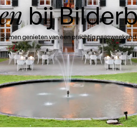
en
bij Bilder
Samen genieten van een prachtig paasweekend