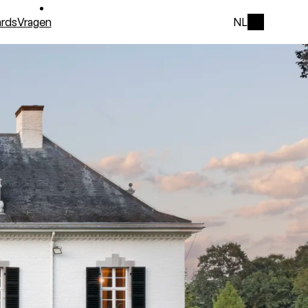
rds
Vragen
NL