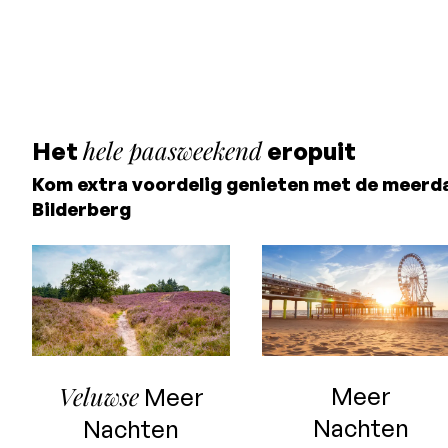
Geen creditcard
nodig, je betaalt in het
hotel
hele paasweekend
Het
eropuit
Kom extra voordelig genieten met de meerd
Bilderberg
Veluwse
Meer
Meer
Nachten
Nachten