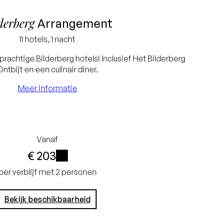
derberg
Arrangement
11 hotels, 1 nacht
rachtige Bilderberg hotels! Inclusief Het Bilderberg
Ontbijt en een culinair diner.
Meer informatie
Vanaf
€ 203
i
per verblijf met 2 personen
Bekijk beschikbaarheid