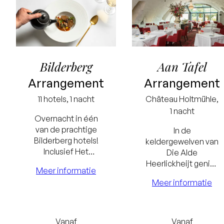
Bilderberg
Aan Tafel
Arrangement
Arrangement
11 hotels, 1 nacht
Château
Holtmühle
,
1 nacht
Overnacht in één
van de prachtige
In de
Bilderberg hotels!
keldergewelven van
Inclusief Het
Die Alde
Bilderberg Ontbijt
Heerlickheijt geniet
Meer informatie
Laagste
en een culinair diner.
je van een 4-
Meer informatie
gangendiner
prijsgarantie
inclusief
Gratis
wijnarrangement,
comfortabele
Vanaf
Vanaf