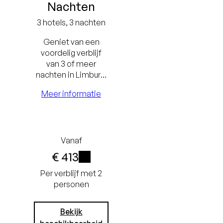
Nachten
3 hotels, 3 nachten
Geniet van een
voordelig verblijf
van 3 of meer
nachten in Limburg.
Laagste
Hoe langer het
Meer informatie
prijsgarantie
verblijf, hoe groter
het voordeel.
tie
Gratis
annuleren tot
Vanaf
tot
24 uur voor
€ 413
or
aankomst
i
Per verblijf met 2
personen
t
Geen
creditcard
Bekijk