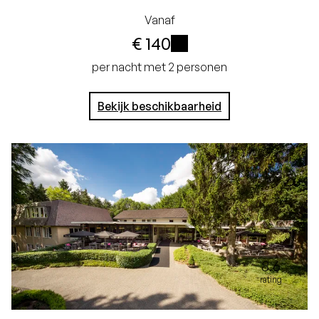
Geen creditcard
Vanaf
€ 140
nodig, u betaalt in het
i
hotel
per nacht met 2 personen
Bekijk beschikbaarheid
8.6
rating