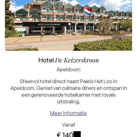
8.9
rating
De Keizerskroon
Hotel
Apeldoorn
Laagste prijsgarantie
Sfeervol hotel direct naast Paleis Het Loo in
Apeldoorn. Geniet van culinaire diners en ontspan in
Gratis annuleren tot
een gerenoveerde hotelkamer met royale
24 uur voor aankomst
uitstraling.
Geen creditcard
Meer informatie
nodig, u betaalt in het
Vanaf
€ 140
hotel