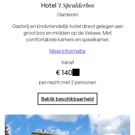
’t Speulderbos
Hotel
Garderen
Laagste prijsgarantie
Gastvrij en kindvriendelijk hotel direct gelegen aan
groot bos en midden op de Veluwe. Met
Gratis annuleren tot
comfortabele kamers en speelkamer.
24 uur voor aankomst
Meer informatie
Geen creditcard
Vanaf
nodig, u betaalt in het
€ 140
hotel
i
per nacht met 2 personen
Bekijk beschikbaarheid