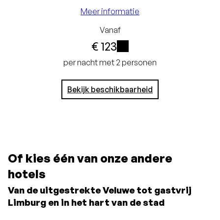
24 uur voor aankomst
Meer informatie
Geen creditcard
Vanaf
€ 123
nodig, u betaalt in het
i
hotel
per nacht met 2 personen
Bekijk beschikbaarheid
Of kies één van onze andere
hotels
Van de uitgestrekte Veluwe tot gastvrij
Limburg en in het hart van de stad