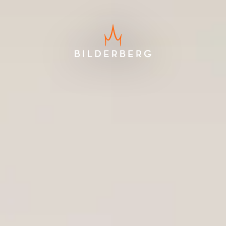
Laagste prijsgarantie
Gratis annuleren tot 24 uur voor
aankomst
Geen creditcard nodig, u betaalt
in het hotel