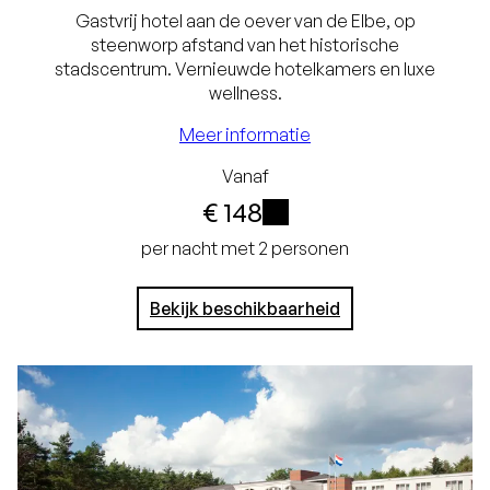
Laagste prijsgarantie
Gastvrij hotel aan de oever van de Elbe, op
steenworp afstand van het historische
Geen
stadscentrum. Vernieuwde hotelkamers en luxe
reserveringskosten
wellness.
Gratis annuleren tot
Meer informatie
16.00 uur voor de dag
Vanaf
€ 148
van aankomst
i
per nacht met 2 personen
Bekijk beschikbaarheid