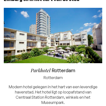
8.6
rating
Parkhotel
Rotterdam
Rotterdam
Modern hotel gelegen in het hart van een levendige
havenstad. Het hotel ligt op loopafstand van
Laagste prijsgarantie
Centraal Station Rotterdam, winkels en het
Gratis annuleren tot
Museumpark.