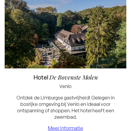
8.3
rating
De Bovenste Molen
Hotel
Venlo
Ontdek de Limburgse gastvrijheid! Gelegen in
bosrijke omgeving bij Venlo en ideaal voor
Laagste prijsgarantie
ontspanning of shoppen. Het hotel heeft een
Gratis annuleren tot
zwembad.
24 uur voor aankomst
Meer informatie