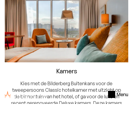
Kamers
Kies met de Bilderberg Buitenkans voor de
tweepersoons Classic hotelkamer met uitzicht op
Menu
de binnentuin van het hotel, of ga voor de luxe en
recent gerenoveerde Deluxe kamers. Deze kamers
beschikken over een Twin of Double bed, koffie- en
theefaciliteiten, uitzicht over de stad en een
Bluetooth geluidsinstallatie. Alle kamers bieden
uiteraard gratis Wifi.