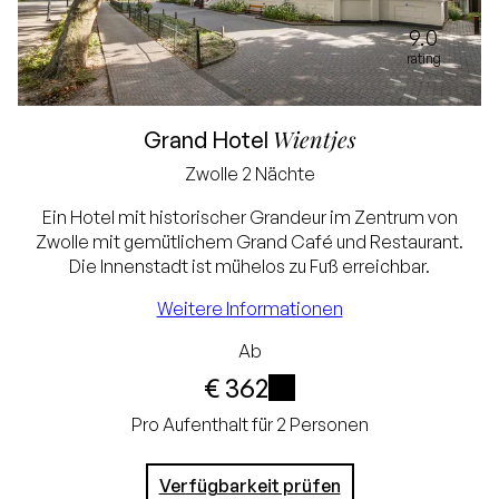
9.0
rating
Wientjes
Grand Hotel
Bestpreisgarantie
Zwolle
2 Nächte
Exklusive
Ein Hotel mit historischer Grandeur im Zentrum von
Zwolle mit gemütlichem Grand Café und Restaurant.
Touristensteuer und
Die Innenstadt ist mühelos zu Fuß erreichbar.
Servicegebühr (€ 3,75)
Weitere Informationen
Kostenlose
Ab
Stornierung bis 24
€ 362
Stunden vor Ankunft
i
Pro Aufenthalt für 2 Personen
Keine Kreditkarte
Verfügbarkeit prüfen
erforderlich, Sie