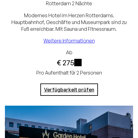
Bestpreisgarantie
Rotterdam
2 Nächte
Exklusive
Modernes Hotel im Herzen Rotterdams.
Hauptbahnhof, Geschäfte und Museumpark sind zu
Touristensteuer und
Fuß erreichbar. Mit Sauna und Fitnessraum.
Servicegebühr (€ 3,75)
Weitere Informationen
Kostenlose
Ab
Stornierung bis 24
€ 275
Stunden vor Ankunft
i
Pro Aufenthalt für 2 Personen
Keine Kreditkarte
Verfügbarkeit prüfen
erforderlich, Sie
zahlen im Hotel