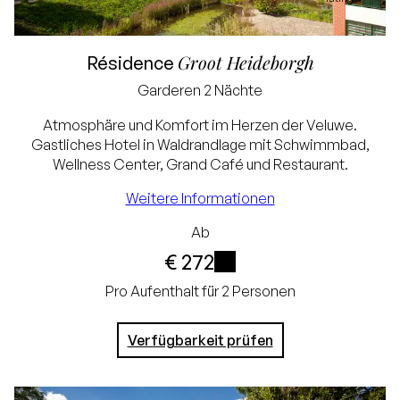
Groot Heideborgh
Résidence
Bestpreisgarantie
Garderen
2 Nächte
Exklusive
Atmosphäre und Komfort im Herzen der Veluwe.
Gastliches Hotel in Waldrandlage mit Schwimmbad,
Touristensteuer und
Wellness Center, Grand Café und Restaurant.
Servicegebühr (€ 3,75)
Weitere Informationen
Kostenlose
Ab
Stornierung bis 24
€ 272
Stunden vor Ankunft
i
Pro Aufenthalt für 2 Personen
Keine Kreditkarte
Verfügbarkeit prüfen
erforderlich, Sie
zahlen im Hotel