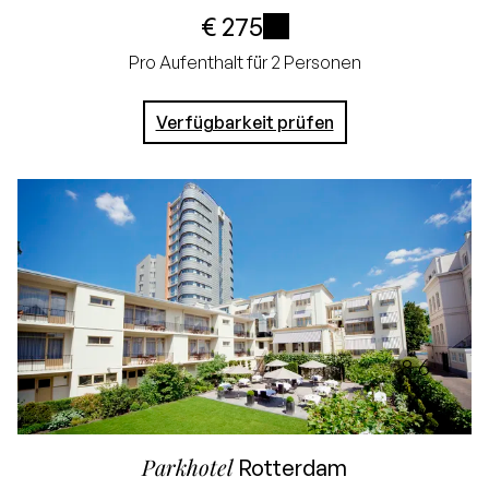
Stornierung bis 24
€ 275
Stunden vor Ankunft
i
Pro Aufenthalt für 2 Personen
Keine Kreditkarte
Verfügbarkeit prüfen
erforderlich, Sie
zahlen im Hotel
8.6
rating
Parkhotel
Rotterdam