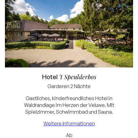
8.6
rating
’t Speulderbos
Hotel
Bestpreisgarantie
Garderen
2 Nächte
Exklusive
Gastliches, kinderfreundliches Hotel in
Waldrandlage im Herzen der Veluwe. Mit
Touristensteuer und
Spielzimmer, Schwimmbad und Sauna.
Servicegebühr
Weitere Informationen
Kostenlose
Ab