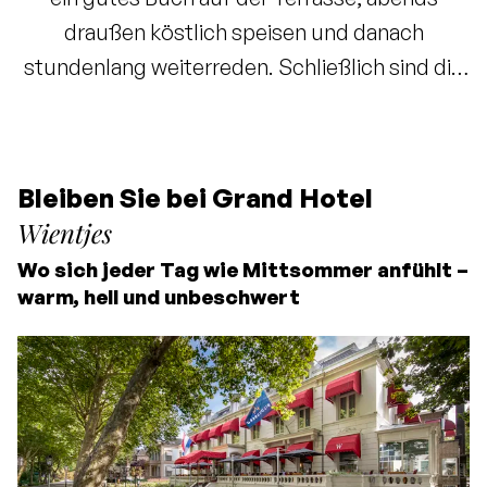
draußen köstlich speisen und danach
stundenlang weiterreden. Schließlich sind die
Tage lang genug. Mit elf besonderen Zielen
fühlt sich jeder Tag bei Bilderberg wie ein
Mittsommertag an. Ein Tag, von dem man
Bleiben Sie bei Grand Hotel
möchte, dass er niemals endet.
Wientjes
Wo sich jeder Tag wie Mittsommer anfühlt –
warm, hell und unbeschwert