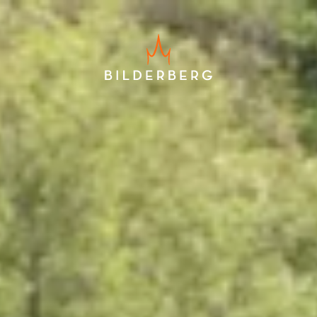
Bestpreisgarantie
Exklusive Touristensteuer und
Servicegebühr
Kostenlose Stornierung bis 24
Stunden vor Ankunft
Keine Kreditkarte erforderlich, Sie
zahlen im Hotel