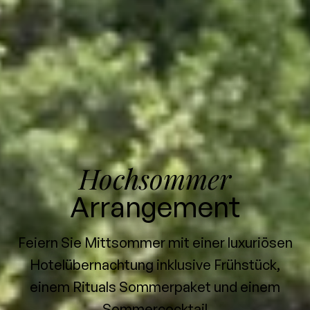
Hochsommer
Arrangement
Feiern Sie Mittsommer mit einer luxuriösen
Hotelübernachtung inklusive Frühstück,
einem Rituals Sommerpaket und einem
Sommercocktail