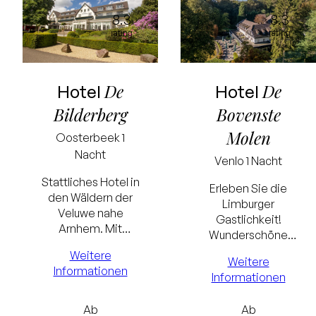
8.3
8.3
rating
rating
De
De
Hotel
Hotel
Bilderberg
Bovenste
Molen
Oosterbeek
1
Nacht
Venlo
1 Nacht
Stattliches Hotel in
Erleben Sie die
den Wäldern der
Limburger
Veluwe nahe
Gastlichkeit!
Arnhem. Mit
Wunderschöne
Schwimmbad,
Lage in waldreicher
Weitere
Sauna, gemütlicher
Weitere
Umgebung bei
Informationen
Lobby & Bar und
Informationen
Venlo. Mit
einem berühmtes
Schwimmbad.
Restaurant.
Ab
Ab