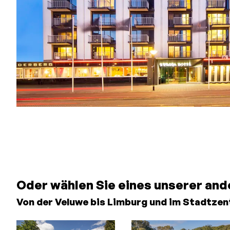
Garantiert der
niedrigste Preis
Gratis stornieren bis
24 Stunden im Voraus
Keine Kreditkarte
erforderlich, Sie
Oder wählen Sie eines unserer and
zahlen im Hotel
Von der Veluwe bis Limburg und im Stadtze