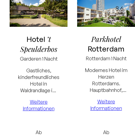
8.6
8.6
rating
rating
’t
Parkhotel
Hotel
Speulderbos
Rotterdam
Rotterdam
1 Nacht
Garderen
1 Nacht
Modernes Hotel im
Gastliches,
Herzen
kinderfreundliches
Rotterdams.
Hotel in
Hauptbahnhof,
Waldrandlage im
Geschäfte und
Herzen der Veluwe.
Weitere
Weitere
Museumpark sind
Mit Spielzimmer,
Informationen
Informationen
zu Fuß erreichbar.
Schwimmbad und
Mit Sauna und
Sauna.
Fitnessraum.
Ab
Ab