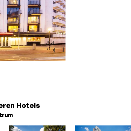
8.4
rating
eren Hotels
ntrum