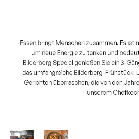
Garantiert der niedrigste Preis
Gratis stornieren bis 24 Stunden
im Voraus
Keine Kreditkarte erforderlich, Sie
Essen bringt Menschen zusammen. Es ist me
zahlen im Hotel
um neue Energie zu tanken und bedeut
Bilderberg Special genießen Sie ein 3-G
das umfangreiche Bilderberg-Frühstück. L
Gerichten überraschen, die von den Jahre
unserem Chefkoch