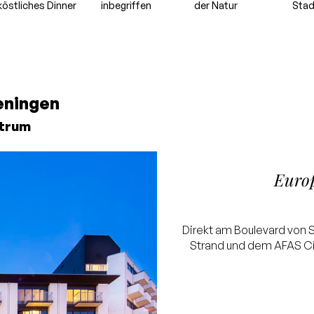
köstliches Dinner
inbegriffen
der Natur
Stad
eningen
ntrum
Euro
Direkt am Boulevard von
Strand und dem AFAS Cir