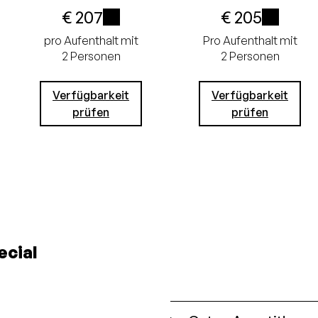
€ 207
€ 205
Garantiert
i
i
pro Aufenthalt mit
Pro Aufenthalt mit
der
Garantiert
2 Personen
2 Personen
niedrigste
der
Verfügbarkeit
Verfügbarkeit
Preis
niedrigste
prüfen
prüfen
Gratis
Preis
stornieren
Gratis
bis 24
stornieren
Stunden im
bis 24
Voraus
Stunden im
cial
Keine
Voraus
Kreditkarte
Keine
erforderlich,
Kreditkarte