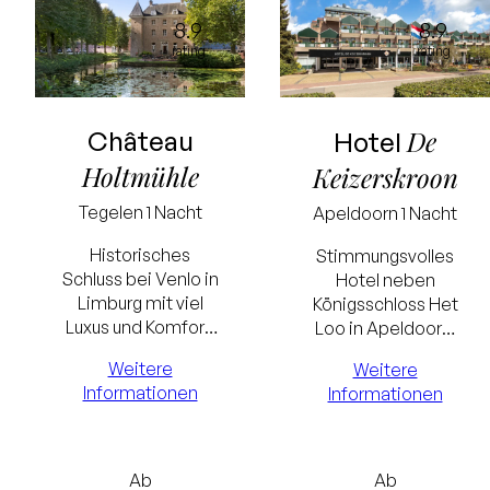
8.9
8.9
rating
rating
De
Château
Hotel
Holtmühle
Keizerskroon
Tegelen
1 Nacht
Apeldoorn
1 Nacht
Historisches
Stimmungsvolles
Schluss bei Venlo in
Hotel neben
Limburg mit viel
Königsschloss Het
Luxus und Komfort.
Loo in Apeldoorn.
Gehen Sie
Zum Hotel des
Weitere
Weitere
gemütlich Shoppen
Jahres gewählt.
Informationen
Informationen
oder entspannen
Genießen Sie die
Sie sich im
lokale Küche oder
Restaurant,
entspannen Sie
Schwimmbad oder
sich im
Ab
Ab