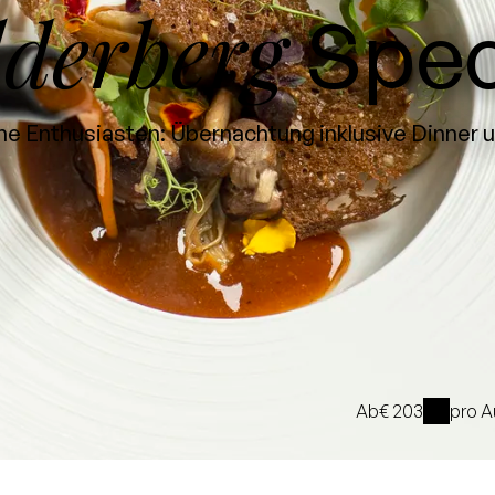
lderberg
Spec
che Enthusiasten: Übernachtung inklusive Dinner 
Ab
€ 203
pro A
i