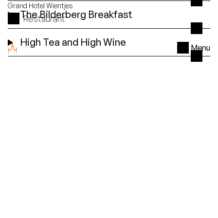
Grand Hotel
Wientjes
The Bilderberg Breakfast
Restaurant
High Tea and High Wine
Menu
Hanseatic City
A complete stay in
Zwolle
The most beloved packages of Grand Hotel
Wientjes