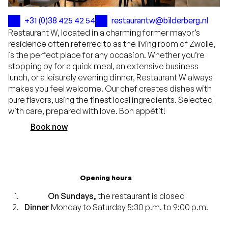
+31 (0)38 425 42 54
restaurantw@bilderberg.nl
Restaurant W, located in a charming former mayor’s
residence often referred to as the living room of Zwolle,
is the perfect place for any occasion. Whether you’re
stopping by for a quick meal, an extensive business
lunch, or a leisurely evening dinner, Restaurant W always
makes you feel welcome. Our chef creates dishes with
pure flavors, using the finest local ingredients. Selected
with care, prepared with love. Bon appétit!
Book now
Opening hours
On Sundays,
the restaurant is closed
Dinner
Monday to Saturday 5:30 p.m. to 9:00 p.m.