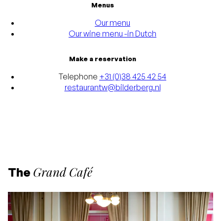
Menus
Our menu
Our wine menu -in Dutch
Make a reservation
Telephone
+31 (0)38 425 42 54
restaurantw@bilderberg.nl
Grand Café
The