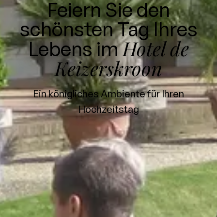
Feiern Sie den
schönsten Tag Ihres
Hotel de
Lebens im
Keizerskroon
Ein königliches Ambiente für Ihren
Hochzeitstag