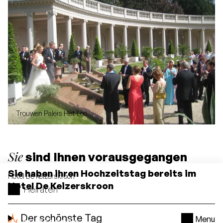
Trouwen Paleis Het Loo
Sie
sind Ihnen vorausgegangen
Sie haben ihren Hochzeitstag bereits im
Hotel
De Keizerskroon
Hotel De Keizerskroon
Heiraten
Der schönste Tag
Menu