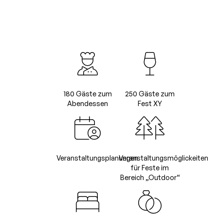
Het Loo oder in der stimmungsvollen
Herberge des Schlosses. Ob Sie nun im
kleinsten Kreis heiraten möchten, oder ein
Riesenfest daraus machen wollen, bei uns ist
alles möglich. Restaurant De Keizerskroon
sorgt für den passenden kulinarischen
Rahmen.
180 Gäste zum
250 Gäste zum
Abendessen
Fest XY
Veranstaltungsplanungen
Veranstaltungsmöglickeiten
für Feste im
Bereich „Outdoor“