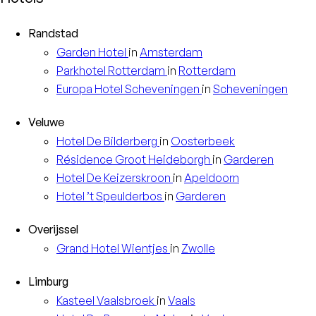
Randstad
Garden
Hotel
in
Amsterdam
Parkhotel
Rotterdam
in
Rotterdam
Europa
Hotel Scheveningen
in
Scheveningen
Veluwe
Hotel
De Bilderberg
in
Oosterbeek
Résidence
Groot Heideborgh
in
Garderen
Hotel
De Keizerskroon
in
Apeldoorn
Hotel
’t Speulderbos
in
Garderen
Overijssel
Grand Hotel
Wientjes
in
Zwolle
Limburg
Kasteel
Vaalsbroek
in
Vaals