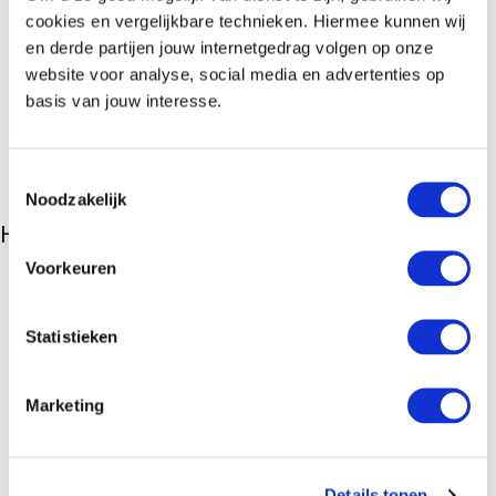
cookies en vergelijkbare technieken. Hiermee kunnen wij
en derde partijen jouw internetgedrag volgen op onze
website voor analyse, social media en advertenties op
basis van jouw interesse.
Toestemmingsselectie
Noodzakelijk
Hotels
Voorkeuren
Randstad
Garden
Hotel
in
Amsterdam
Statistieken
Parkhotel
Rotterdam
in
Rotterdam
Europa
Hotel Scheveningen
in
Scheveningen
Marketing
Veluwe
Hotel
De Bilderberg
in
Oosterbeek
Résidence
Groot Heideborgh
in
Garderen
Details tonen