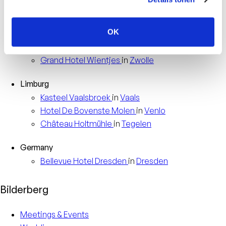
Hotel
De Keizerskroon
in
Apeldoorn
Hotel
’t Speulderbos
in
Garderen
OK
Overijssel
Grand Hotel
Wientjes
in
Zwolle
Limburg
Kasteel
Vaalsbroek
in
Vaals
Hotel
De Bovenste Molen
in
Venlo
Château
Holtmühle
in
Tegelen
Germany
Bellevue Hotel
Dresden
in
Dresden
Bilderberg
Meetings & Events