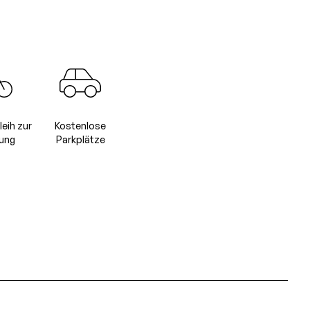
leih zur
Kostenlose
ung
Parkplätze