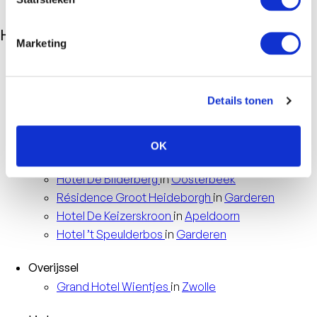
Hotels
Marketing
Randstad
Garden
Hotel
in
Amsterdam
Details tonen
Parkhotel
Rotterdam
in
Rotterdam
Europa
Hotel Scheveningen
in
Scheveningen
OK
Veluwe
Hotel
De Bilderberg
in
Oosterbeek
Résidence
Groot Heideborgh
in
Garderen
Hotel
De Keizerskroon
in
Apeldoorn
Hotel
’t Speulderbos
in
Garderen
Overijssel
Grand Hotel
Wientjes
in
Zwolle