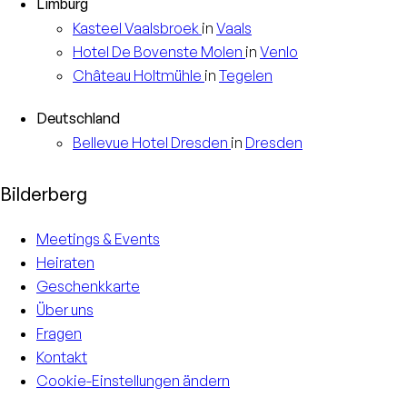
Limburg
Kasteel
Vaalsbroek
in
Vaals
Hotel
De Bovenste Molen
in
Venlo
Château
Holtmühle
in
Tegelen
Deutschland
Bellevue Hotel
Dresden
in
Dresden
Bilderberg
Meetings & Events
Heiraten
Geschenkkarte
Über uns
Fragen
Kontakt
Cookie-Einstellungen ändern