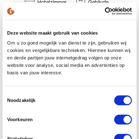
Hotelzimmer
Gebäude
Hier tagen Sie, wo einst die erste Bilderberg-
Konferenz von Prinz Bernhard organisiert wurde. Das
stattliche Hotel, das dieser Konferenz ihren Namen
Deze website maakt gebruik van cookies
gab, ist das Konferenzzentrum der Niederlande für
Konferenzen und Veranstaltungen.
Om u zo goed mogelijk van dienst te zijn, gebruiken wij
cookies en vergelijkbare technieken. Hiermee kunnen wij
Mehr zu diesem Standort
en derde partijen jouw internetgedrag volgen op onze
website voor analyse, social media en advertenties op
basis van jouw interesse.
Toestemmingsselectie
Noodzakelijk
Voorkeuren
Statistieken