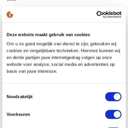
Flachbildfernseher
Radio über den Fernseher
Telefon
Wifi
Deze website maakt gebruik van cookies
Om u zo goed mogelijk van dienst te zijn, gebruiken wij
Badezimmer
cookies en vergelijkbare technieken. Hiermee kunnen wij
en derde partijen jouw internetgedrag volgen op onze
Bad mit Dusche im Bad oder Dusche
website voor analyse, social media en advertenties op
Föhn
basis van jouw interesse.
Kosmetikspiegel
Bilderberg-Badeprodukte
Toestemmingsselectie
Noodzakelijk
Im Hotel
Essen und Trinken
Voorkeuren