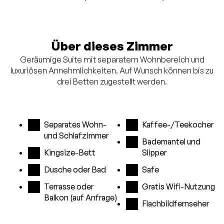
Über dieses Zimmer
Geräumige Suite mit separatem Wohnbereich und
luxuriösen Annehmlichkeiten. Auf Wunsch können bis zu
drei Betten zugestellt werden.
Separates Wohn-
Kaffee-/Teekocher
und Schlafzimmer
Bademantel und
Kingsize-Bett
Slipper
Dusche oder Bad
Safe
Terrasse oder
Gratis Wifi-Nutzung
Balkon (auf Anfrage)
Flachbildfernseher