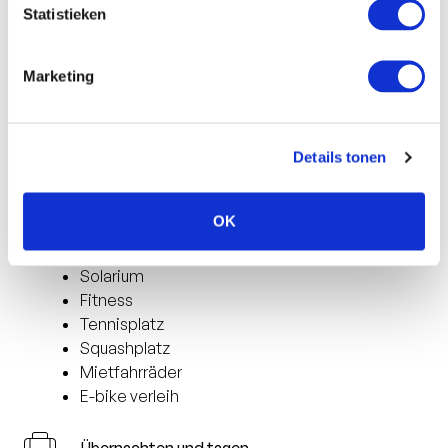
À-la-carte-Restaurant
Statistieken
Grand Café
Kinderbuffet
Frühstücksbuffet
Marketing
Außenterrasse
Diätkost möglich
Details tonen
Sport und Wellness
OK
Hallenbad
Sauna
Solarium
Fitness
Tennisplatz
Squashplatz
Mietfahrräder
E-bike verleih