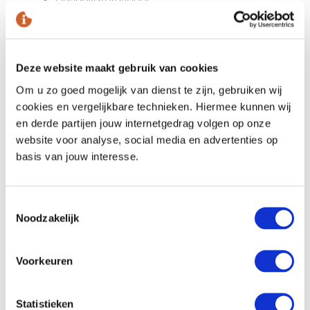
Radio über den Fernseher
Telefon
Wifi
Deze website maakt gebruik van cookies
Badezimmer
Om u zo goed mogelijk van dienst te zijn, gebruiken wij
cookies en vergelijkbare technieken. Hiermee kunnen wij
Bad mit Dusche im Bad oder Dusche
en derde partijen jouw internetgedrag volgen op onze
Föhn
website voor analyse, social media en advertenties op
Kosmetikspiegel
basis van jouw interesse.
Bilderberg-Badeprodukte
Toestemmingsselectie
Im Hotel
Noodzakelijk
Essen und Trinken
Voorkeuren
À-la-carte-Restaurant
Grand Café
Statistieken