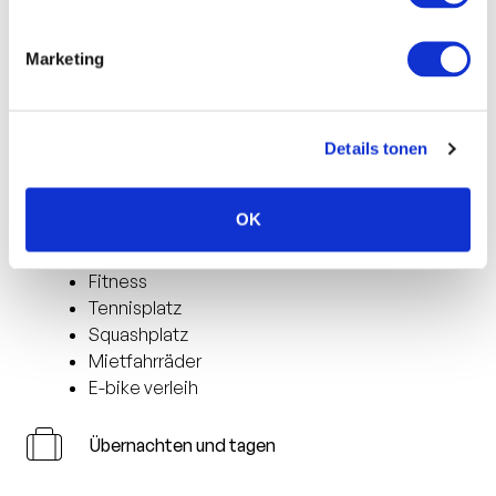
Kinderbuffet
Frühstücksbuffet
Marketing
Außenterrasse
Diätkost möglich
Sport und Wellness
Details tonen
Hallenbad
OK
Sauna
Solarium
Fitness
Tennisplatz
Squashplatz
Mietfahrräder
E-bike verleih
Übernachten und tagen