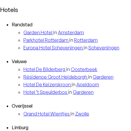
Hotels
Randstad
Garden
Hotel
in
Amsterdam
Parkhotel
Rotterdam
in
Rotterdam
Europa
Hotel Scheveningen
in
Scheveningen
Veluwe
Hotel
De Bilderberg
in
Oosterbeek
Résidence
Groot Heideborgh
in
Garderen
Hotel
De Keizerskroon
in
Apeldoorn
Hotel
’t Speulderbos
in
Garderen
Overijssel
Grand Hotel
Wientjes
in
Zwolle
Limburg