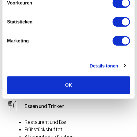
Voorkeuren
Flachbildfernseher
Telefon
Statistieken
Badezimmer
Marketing
Dusche, Bad mit Dusche und/oder Wanne
Föhn
Bilderberg-Badeprodukte
Details tonen
Bademantel und Hausschuhe
OK
Im Hotel
Essen und Trinken
Restaurant und Bar
Frühstücksbuffet
Allergenfreies Kochen