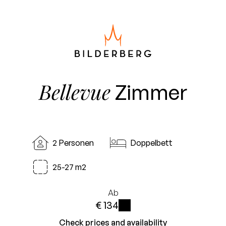
Bellevue
Zimmer
2 Personen
Doppelbett
25-27 m2
Ab
€ 134
i
Check prices and availability