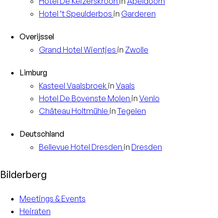
Hotel
De Keizerskroon
in
Apeldoorn
Hotel
’t Speulderbos
in
Garderen
Overijssel
Grand Hotel
Wientjes
in
Zwolle
Limburg
Kasteel
Vaalsbroek
in
Vaals
Hotel
De Bovenste Molen
in
Venlo
Château
Holtmühle
in
Tegelen
Deutschland
Bellevue Hotel
Dresden
in
Dresden
Bilderberg
Meetings & Events
Heiraten