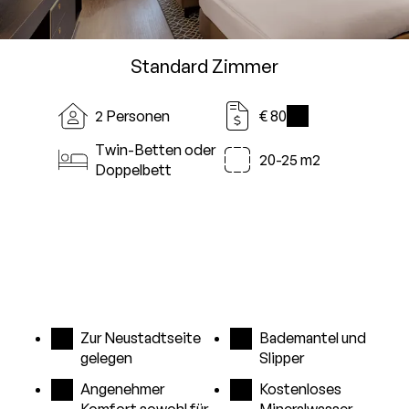
Standard Zimmer
2 Personen
€ 80
i
Twin-Betten oder
20-25 m2
Doppelbett
Zur Neustadtseite
Bademantel und
gelegen
Slipper
Angenehmer
Kostenloses