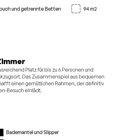
ouch und getrennte Betten
94 m2
Zimmer
sreichend Platz für bis zu 6 Personen und
Rückzugsort. Das Zusammenspiel aus bequemen
fft einen gemütlichen Rahmen, der definitiv
n-Besuch einlädt.
Bademantel und Slipper