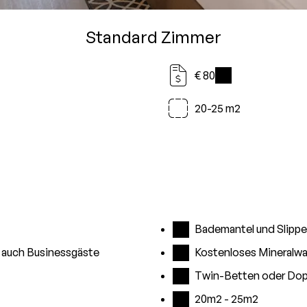
Standard Zimmer
€ 80
i
20-25 m2
Bademantel und Slippe
s auch Businessgäste
Kostenloses Mineralwa
Twin-Betten oder Dop
20m2 - 25m2