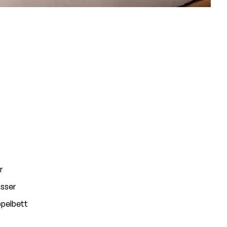
r
sser
pelbett