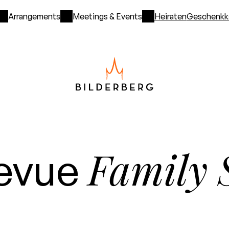
Arrangements
Meetings & Events
Heiraten
Geschenkk
Family 
levue