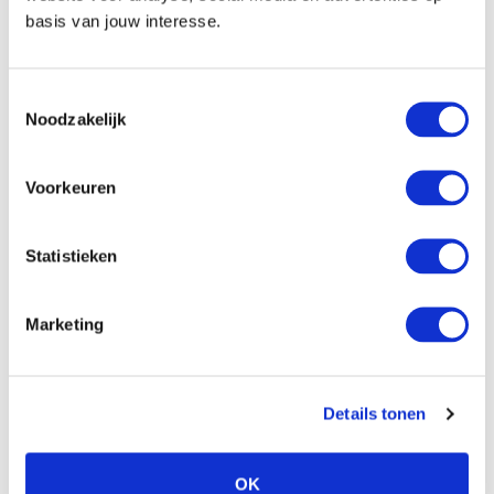
Sitzecke
basis van jouw interesse.
Ausstattung
Toestemmingsselectie
Noodzakelijk
Safe
Minibar
Kaffee-/Teekocher
Voorkeuren
Kommunikation und Unterhaltung
Statistieken
Flachbildfernseher
Marketing
Radio über den Fernseher
Telefon
Gratis Wifi
Details tonen
Badezimmer
OK
Bad mit Dusche im Bad oder nur Dusche