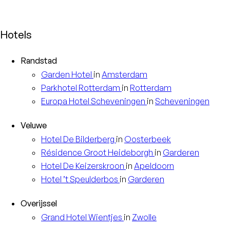
Hotels
Randstad
Garden
Hotel
in
Amsterdam
Parkhotel
Rotterdam
in
Rotterdam
Europa
Hotel Scheveningen
in
Scheveningen
Veluwe
Hotel
De Bilderberg
in
Oosterbeek
Résidence
Groot Heideborgh
in
Garderen
Hotel
De Keizerskroon
in
Apeldoorn
Hotel
’t Speulderbos
in
Garderen
Overijssel
Grand Hotel
Wientjes
in
Zwolle