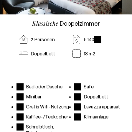
Klassische
Doppelzimmer
2 Personen
€ 140
i
Doppelbett
18 m2
Bad oder Dusche
Safe
Minibar
Doppelbett
Gratis Wifi-Nutzung
Lavazza apparaat
Kaffee-/Teekocher
Klimaanlage
Schreibtisch,