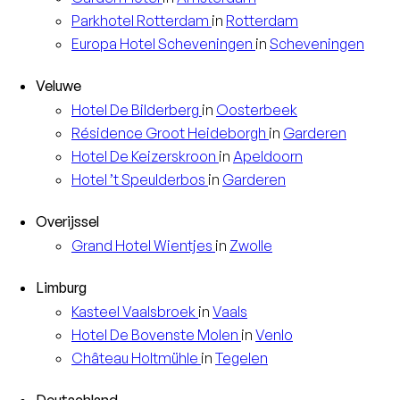
Parkhotel
Rotterdam
in
Rotterdam
Europa
Hotel Scheveningen
in
Scheveningen
Veluwe
Hotel
De Bilderberg
in
Oosterbeek
Résidence
Groot Heideborgh
in
Garderen
Hotel
De Keizerskroon
in
Apeldoorn
Hotel
’t Speulderbos
in
Garderen
Overijssel
Grand Hotel
Wientjes
in
Zwolle
Limburg
Kasteel
Vaalsbroek
in
Vaals
Hotel
De Bovenste Molen
in
Venlo
Château
Holtmühle
in
Tegelen