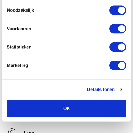
Toestemmingsselectie
Noodzakelijk
Kaffee-/Teekocher
Badezimmer
Voorkeuren
Badezimmer mit Dusche
Statistieken
Föhn
Bilderberg-Badeprodukte
Marketing
Im Hotel
Serviceleistungen
Details tonen
Zimmerservice
OK
Weckruf
Gepäckaufbewahrung