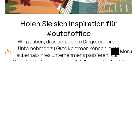
Holen Sie sich Inspiration für
#outofoffice
Wir glauben, dass gerade die Dinge, die Ihrem
Unternehmen zu Gute kommen können, auch
Menu
außerhalb Ihres Unternehmens passieren. Zum
Beispiel ein Abendessen mit Kollegen, könnte viel
mehr als ein langes Meeting bringen. Und ein
erholsamer Spaziergang im Wald, kann zu neuen
Einsichten führen. Wenn Sie sich als Person oder
Organisation weiterentwickeln möchten, finden Sie
die Zutaten für Wachstum häufig außerhalb Ihres
Büros. Bei Bilderberg sind wir bestens dazu
aufgestellt. Wir arbeiten regelmäßig mit
Psychologen, Trainern und Coaches zusammen, um
neue Arbeitsweisen kennenzulernen. Unser Wissen
und unsere Erfahrungen teilen wir gerne mit Ihnen.