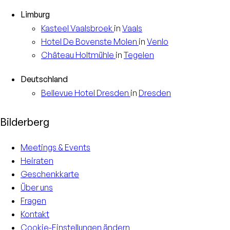
Limburg
Kasteel
Vaalsbroek
in
Vaals
Hotel
De Bovenste Molen
in
Venlo
Château
Holtmühle
in
Tegelen
Deutschland
Bellevue Hotel
Dresden
in
Dresden
Bilderberg
Meetings & Events
Heiraten
Geschenkkarte
Über uns
Fragen
Kontakt
Cookie-Einstellungen ändern