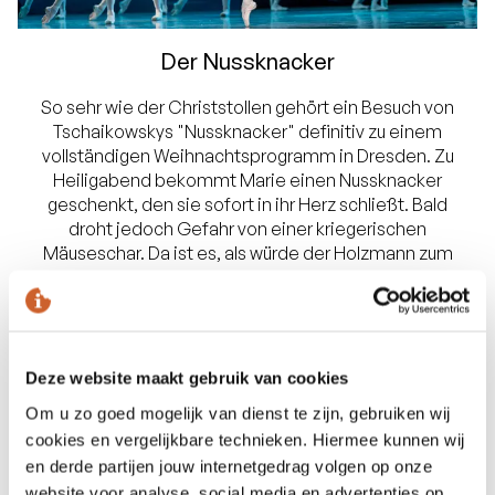
Der Nussknacker
So sehr wie der Christstollen gehört ein Besuch von
Tschaikowskys "Nussknacker" definitiv zu einem
vollständigen Weihnachtsprogramm in Dresden. Zu
Heiligabend bekommt Marie einen Nussknacker
geschenkt, den sie sofort in ihr Herz schließt. Bald
droht jedoch Gefahr von einer kriegerischen
Mäuseschar. Da ist es, als würde der Holzmann zum
Leben erwachen: Er stellt sich dem Feindesheer
entgegen. Mit ihrem neuen Schützling begibt sich
das Mädchen auf eine Reise durch ein Land
zuckersüßer Träume – und ins Erwachsenwerden.
Deze website maakt gebruik van cookies
Om u zo goed mogelijk van dienst te zijn, gebruiken wij
cookies en vergelijkbare technieken. Hiermee kunnen wij
en derde partijen jouw internetgedrag volgen op onze
website voor analyse, social media en advertenties op