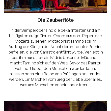
erfahren viel Wissenswertes. So oder so:
Dieses berühmte Gebäude sollten Sie auf
Die Zauberflöte
Ihrem Städtetrip nicht verpassen.Sie wollen
Ihren wunderschönen Dresden-Aufenthalt mit
In der Semperoper sind die bekanntesten und am
häufigsten aufgeführten Opern aus dem Repertoire
einem Besuch in der Semperoper krönen?
Mozarts zu sehen. Protagonist Tamino soll im
Dann sichern Sie sich in Übernachtungsfragen
Auftrag der Königin der Nacht deren Tochter Pamina
befreien, die von Sarastro entführt wurde. Verliebt in
die besten Plätze im
Bellevue Hotel Dresden
.
das ihm nur durch ein Bildnis bekannte Mädchen,
macht Tamino sich auf den Weg. Bevor das Paar zu
wahrhaft liebenden Menschen werden kann,
müssen noch eine Reihe von Prüfungen bestanden
werden. Ein Märchen vom Sieg der Liebe über alles,
was uns Menschen voneinander trennt.