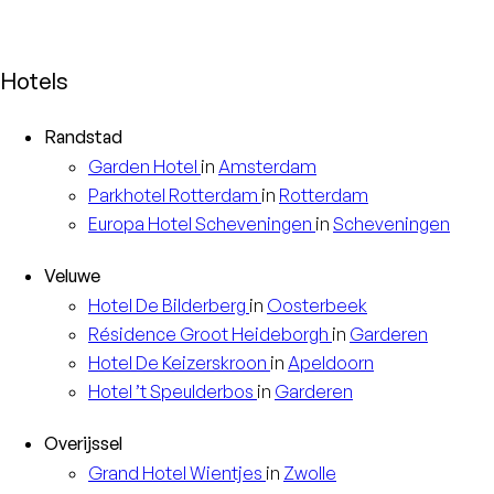
Hotels
Randstad
Garden
Hotel
in
Amsterdam
Parkhotel
Rotterdam
in
Rotterdam
Europa
Hotel Scheveningen
in
Scheveningen
Veluwe
Hotel
De Bilderberg
in
Oosterbeek
Résidence
Groot Heideborgh
in
Garderen
Hotel
De Keizerskroon
in
Apeldoorn
Hotel
’t Speulderbos
in
Garderen
Overijssel
Grand Hotel
Wientjes
in
Zwolle