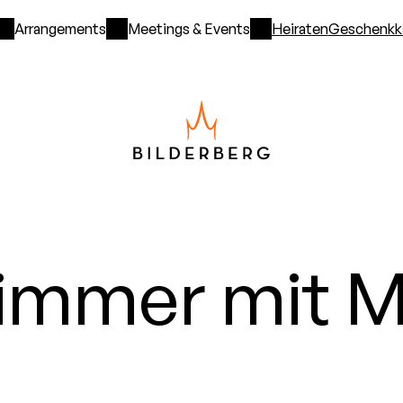
Arrangements
Meetings & Events
Heiraten
Geschenkk
immer mit M