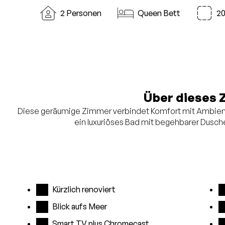
2 Personen
Queen Bett
2
Über dieses 
Diese geräumige Zimmer verbindet Komfort mit Ambient
ein luxuriöses Bad mit begehbarer Dusch
Kürzlich renoviert
Blick aufs Meer
Smart TV plus Chromecast