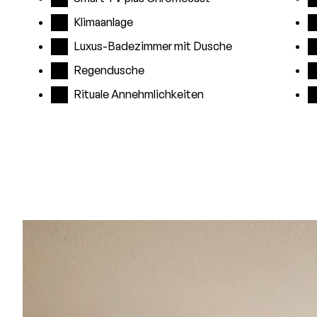
Klimaanlage
Luxus-Badezimmer mit Dusche
Regendusche
Rituale Annehmlichkeiten