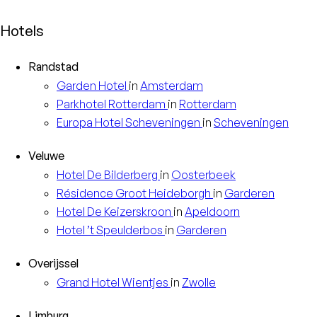
Hotels
Randstad
Garden
Hotel
in
Amsterdam
Parkhotel
Rotterdam
in
Rotterdam
Europa
Hotel Scheveningen
in
Scheveningen
Veluwe
Hotel
De Bilderberg
in
Oosterbeek
Résidence
Groot Heideborgh
in
Garderen
Hotel
De Keizerskroon
in
Apeldoorn
Hotel
’t Speulderbos
in
Garderen
Overijssel
Grand Hotel
Wientjes
in
Zwolle
Limburg