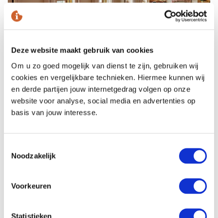
Deze website maakt gebruik van cookies
Om u zo goed mogelijk van dienst te zijn, gebruiken wij
cookies en vergelijkbare technieken. Hiermee kunnen wij
en derde partijen jouw internetgedrag volgen op onze
Das Bellevue Hotel am malerischen
website voor analyse, social media en advertenties op
Elbufer der Stadt Dresden ist der
basis van jouw interesse.
perfekte Ort, um Ihrem Meeting oder
Ihrer Veranstaltung das gewisse Etwas
Toestemmingsselectie
Noodzakelijk
zu verleihen.
Voorkeuren
FÜR WEN?
Der Energiekick an der Elbe ist für alle, die der
Statistieken