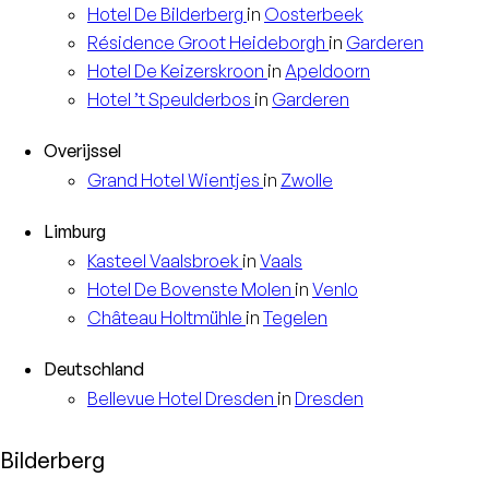
Hotel
De Bilderberg
in
Oosterbeek
Résidence
Groot Heideborgh
in
Garderen
Hotel
De Keizerskroon
in
Apeldoorn
Hotel
’t Speulderbos
in
Garderen
Overijssel
Grand Hotel
Wientjes
in
Zwolle
Limburg
Kasteel
Vaalsbroek
in
Vaals
Hotel
De Bovenste Molen
in
Venlo
Château
Holtmühle
in
Tegelen
Deutschland
Bellevue Hotel
Dresden
in
Dresden
Bilderberg