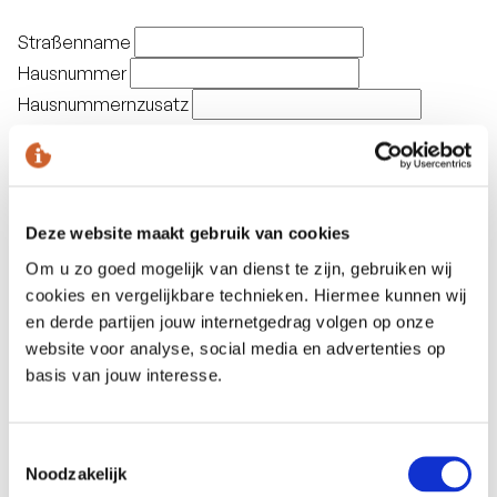
Straßenname
Hausnummer
Hausnummernzusatz
Postleitzahl
Ort
Land
Deze website maakt gebruik van cookies
Om u zo goed mogelijk van dienst te zijn, gebruiken wij
cookies en vergelijkbare technieken. Hiermee kunnen wij
en derde partijen jouw internetgedrag volgen op onze
An den Empfänger liefern
website voor analyse, social media en advertenties op
basis van jouw interesse.
Geschenkkartenbestellung
Mit der Bestellung erklären Sie sich mit den
Allgemeinen Geschäftsbedingungen einverstanden:
Toestemmingsselectie
Noodzakelijk
Bei Verlust oder Diebstahl wird keine neue