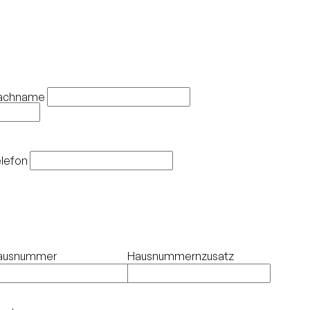
achname
lefon
ausnummer
Hausnummernzusatz