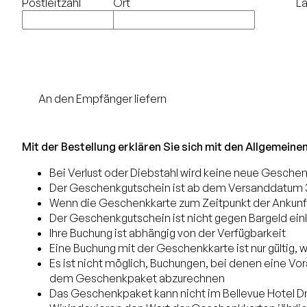
Postleitzahl
Ort
L
An den Empfänger liefern
Geschenkkartenbestellung
Mit der Bestellung erklären Sie sich mit den Allgemei
Bei Verlust oder Diebstahl wird keine neue Geschen
Der Geschenkgutschein ist ab dem Versanddatum 3 
Wenn die Geschenkkarte zum Zeitpunkt der Ankunft a
Der Geschenkgutschein ist nicht gegen Bargeld ein
Ihre Buchung ist abhängig von der Verfügbarkeit
Eine Buchung mit der Geschenkkarte ist nur gültig
Es ist nicht möglich, Buchungen, bei denen eine Vora
dem Geschenkpaket abzurechnen
Das Geschenkpaket kann nicht im Bellevue Hotel D