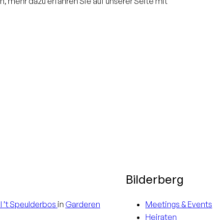
h, mehr dazu erfahren Sie auf unserer Seite mit
Bilderberg
l
’t Speulderbos
in
Garderen
Meetings & Events
Heiraten