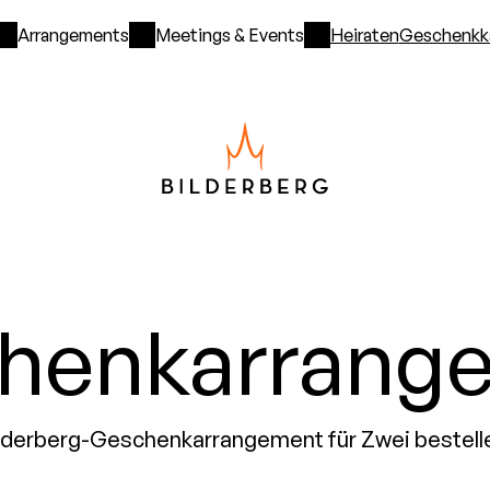
Arrangements
Meetings & Events
Heiraten
Geschenkk
henkarrang
lderberg-Geschenkarrangement für Zwei bestell