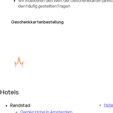
Wir indexieren den Wert der Geschenkkarten jährlic
den häufig gestellten Fragen
Geschenkkartenbestellung
Hotels
Randstad
Hote
Garden
Hotel
in
Amsterdam