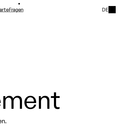
arte
Fragen
DE
ement
en.